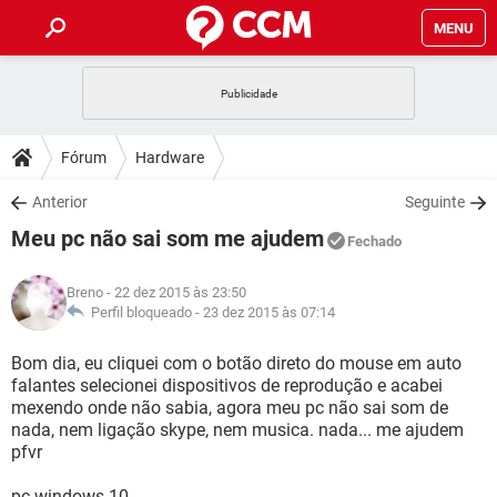
MENU
INÍCIO
JOGOS
WHATSAPP
DICAS
Fórum
Hardware
CELULAR
FACEBOOK
JOGOS
WHATSAPP
DOWNLOADS
Anterior
Seguinte
OUTLOOK
EXCEL
CELULAR
FACEBOOK
Meu pc não sai som me ajudem
INSTAGRAM
JOGOS
GMAIL
WHATSAPP
Fechado
FÓRUM
OUTLOOK
EXCEL
GUIA DE COMPRAS
CELULAR
FACEBOOK
Breno
- 22 dez 2015 às 23:50
INSTAGRAM
JOGOS
GMAIL
WHATSAPP
GLOSSÁRIO
Perfil bloqueado -
23 dez 2015 às 07:14
OUTLOOK
EXCEL
GUIA DE COMPRAS
CELULAR
FACEBOOK
INSTAGRAM
JOGOS
GMAIL
WHATSAPP
Bom dia, eu cliquei com o botão direto do mouse em auto
OUTLOOK
EXCEL
falantes selecionei dispositivos de reprodução e acabei
GUIA DE COMPRAS
CELULAR
FACEBOOK
mexendo onde não sabia, agora meu pc não sai som de
INSTAGRAM
GMAIL
nada, nem ligação skype, nem musica. nada... me ajudem
OUTLOOK
EXCEL
GUIA DE COMPRAS
pfvr
INSTAGRAM
GMAIL
pc windows 10