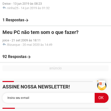
Deise
-
13 jun 2019 às 08:23
ninha25
-
14 jun 2019 às 01:32
1 Respostas
Meu PC não tem som o que fazer?
joice
-
21 set 2009 às 18:11
Bizueque
-
20 mai 2020 às 14:49
92 Respostas
ASSINE NOSSA NEWSLETTER!