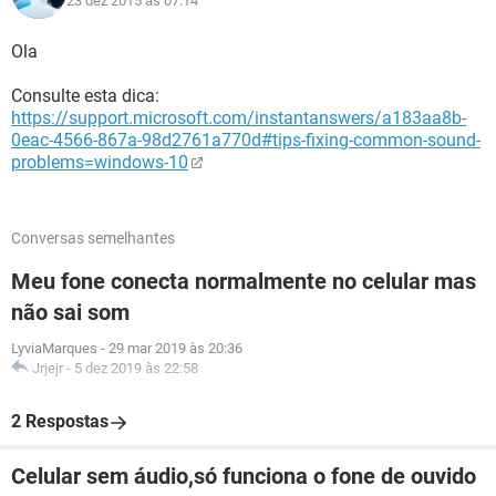
23 dez 2015 às 07:14
Ola
Consulte esta dica:
https://support.microsoft.com/instantanswers/a183aa8b-
0eac-4566-867a-98d2761a770d#tips-fixing-common-sound-
problems=windows-10
Conversas semelhantes
Meu fone conecta normalmente no celular mas
não sai som
LyviaMarques
-
29 mar 2019 às 20:36
Jrjejr
-
5 dez 2019 às 22:58
2 Respostas
Celular sem áudio,só funciona o fone de ouvido