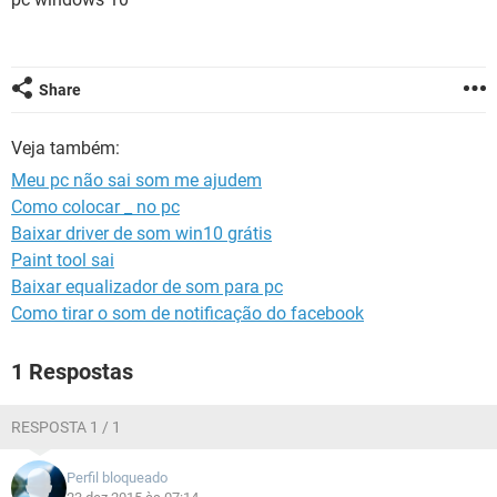
GUIA DE COMPRAS
Share
Veja também:
Meu pc não sai som me ajudem
Como colocar _ no pc
Baixar driver de som win10 grátis
Paint tool sai
Baixar equalizador de som para pc
Como tirar o som de notificação do facebook
1 Respostas
RESPOSTA 1 / 1
Perfil bloqueado