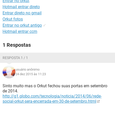
Entrar no orkut
GUIA DE COMPRAS
Hotmail entrar direto
Entrar direto no gmail
Orkut fotos
Entrar no orkut antigo
✓
Hotmail entrar ccm
1 Respostas
RESPOSTA 1 / 1
usuário anônimo
24 dez 2015 às 11:23
Sinto muito mas o Orkut fechou suas portas em setembro
de 2014.
http://g1.globo.com/tecnologia/noticia/2014/06/rede-
social-orkut-sera-encerrada-em-30-de-setembro.html