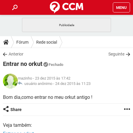
MENU
INÍCIO
JOGOS
WHATSAPP
DICAS
Fórum
Rede social
CELULAR
FACEBOOK
JOGOS
WHATSAPP
DOWNLOADS
Anterior
Seguinte
OUTLOOK
EXCEL
CELULAR
FACEBOOK
Entrar no orkut
INSTAGRAM
JOGOS
GMAIL
WHATSAPP
Fechado
FÓRUM
OUTLOOK
EXCEL
GUIA DE COMPRAS
CELULAR
FACEBOOK
mazinho
- 23 dez 2015 às 17:42
INSTAGRAM
JOGOS
GMAIL
WHATSAPP
GLOSSÁRIO
usuário anônimo -
24 dez 2015 às 11:23
OUTLOOK
EXCEL
GUIA DE COMPRAS
CELULAR
FACEBOOK
INSTAGRAM
JOGOS
GMAIL
WHATSAPP
Bom dia,como entrar no meu orkut antigo !
OUTLOOK
EXCEL
GUIA DE COMPRAS
CELULAR
FACEBOOK
Share
INSTAGRAM
GMAIL
OUTLOOK
EXCEL
GUIA DE COMPRAS
Veja também:
INSTAGRAM
GMAIL