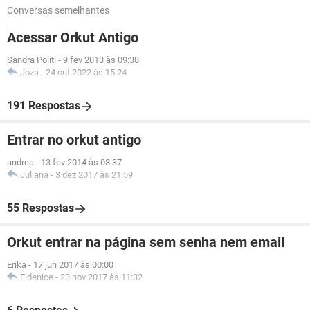
Conversas semelhantes
Acessar Orkut Antigo
Sandra Politi
-
9 fev 2013 às 09:38
Joza
-
24 out 2022 às 15:24
191 Respostas
Entrar no orkut antigo
andrea
-
13 fev 2014 às 08:37
Juliana
-
3 dez 2017 às 21:59
55 Respostas
Orkut entrar na página sem senha nem email
Erika
-
17 jun 2017 às 00:00
Eldenice
-
23 nov 2017 às 11:32