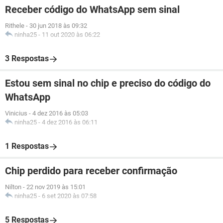
Receber código do WhatsApp sem sinal
Rithele
-
30 jun 2018 às 09:32
ninha25
-
11 out 2020 às 06:22
3 Respostas
Estou sem sinal no chip e preciso do código do
WhatsApp
Vinicius
-
4 dez 2016 às 05:03
ninha25
-
4 dez 2016 às 06:11
1 Respostas
Chip perdido para receber confirmação
Nilton
-
22 nov 2019 às 15:01
ninha25
-
6 set 2020 às 07:58
5 Respostas