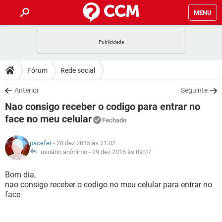
MENU
INÍCIO
JOGOS
WHATSAPP
DICAS
Fórum
Rede social
CELULAR
FACEBOOK
JOGOS
WHATSAPP
DOWNLOADS
Anterior
Seguinte
OUTLOOK
EXCEL
CELULAR
FACEBOOK
Nao consigo receber o codigo para entrar no
INSTAGRAM
JOGOS
GMAIL
WHATSAPP
FÓRUM
OUTLOOK
EXCEL
face no meu celular
Fechado
GUIA DE COMPRAS
CELULAR
FACEBOOK
INSTAGRAM
JOGOS
GMAIL
WHATSAPP
GLOSSÁRIO
OUTLOOK
EXCEL
pacefer
- 28 dez 2015 às 21:02
GUIA DE COMPRAS
CELULAR
FACEBOOK
usuário anônimo -
29 dez 2015 às 09:07
INSTAGRAM
JOGOS
GMAIL
WHATSAPP
OUTLOOK
EXCEL
Bom dia,
GUIA DE COMPRAS
CELULAR
FACEBOOK
INSTAGRAM
GMAIL
nao consigo receber o codigo no meu celular para entrar no
OUTLOOK
EXCEL
face
GUIA DE COMPRAS
INSTAGRAM
GMAIL