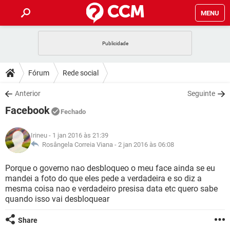
MENU
INÍCIO
JOGOS
WHATSAPP
DICAS
Fórum
Rede social
CELULAR
FACEBOOK
JOGOS
WHATSAPP
DOWNLOADS
Anterior
Seguinte
OUTLOOK
EXCEL
CELULAR
FACEBOOK
Facebook
INSTAGRAM
JOGOS
GMAIL
WHATSAPP
Fechado
FÓRUM
OUTLOOK
EXCEL
GUIA DE COMPRAS
CELULAR
FACEBOOK
Irineu
- 1 jan 2016 às 21:39
INSTAGRAM
JOGOS
GMAIL
WHATSAPP
GLOSSÁRIO
Rosângela Correia Viana -
2 jan 2016 às 06:08
OUTLOOK
EXCEL
GUIA DE COMPRAS
CELULAR
FACEBOOK
INSTAGRAM
JOGOS
GMAIL
WHATSAPP
Porque o governo nao desbloqueo o meu face ainda se eu
OUTLOOK
EXCEL
mandei a foto do que eles pede a verdadeira e so diz a
GUIA DE COMPRAS
CELULAR
FACEBOOK
mesma coisa nao e verdadeiro presisa data etc quero sabe
INSTAGRAM
GMAIL
quando isso vai desbloquear
OUTLOOK
EXCEL
GUIA DE COMPRAS
INSTAGRAM
GMAIL
Share