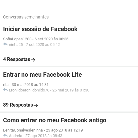
Conversas semelhantes
Iniciar sessão de Facebook
SofiaLopes1283
-
6 set 2020 às 08:36
ninha25
-
7 set 2020 às 05:42
4 Respostas
Entrar no meu Facebook Lite
rita
-
30 mai 2018 às 14:31
Eronildoeronildonildo76
-
25 mai 2019 às 01:30
89 Respostas
Como entrar no meu Facebook antigo
LenitaGonalvesleninha
-
23 ago 2018 às 12:19
Andreia
-
27 ago 2018 às 08:43