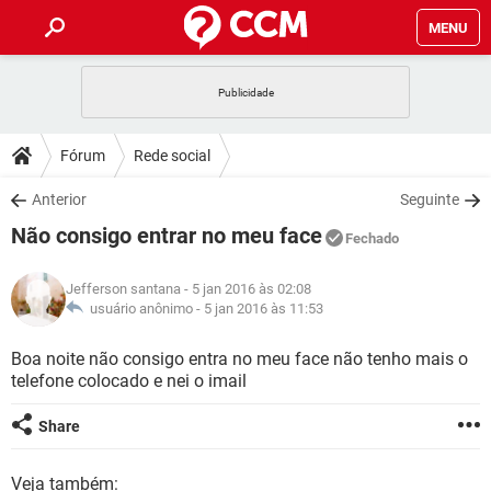
MENU
INÍCIO
JOGOS
WHATSAPP
DICAS
Fórum
Rede social
CELULAR
FACEBOOK
JOGOS
WHATSAPP
DOWNLOADS
Anterior
Seguinte
OUTLOOK
EXCEL
CELULAR
FACEBOOK
Não consigo entrar no meu face
INSTAGRAM
JOGOS
GMAIL
WHATSAPP
Fechado
FÓRUM
OUTLOOK
EXCEL
GUIA DE COMPRAS
CELULAR
FACEBOOK
Jefferson santana
- 5 jan 2016 às 02:08
INSTAGRAM
JOGOS
GMAIL
WHATSAPP
GLOSSÁRIO
usuário anônimo -
5 jan 2016 às 11:53
OUTLOOK
EXCEL
GUIA DE COMPRAS
CELULAR
FACEBOOK
INSTAGRAM
JOGOS
GMAIL
WHATSAPP
Boa noite não consigo entra no meu face não tenho mais o
OUTLOOK
EXCEL
telefone colocado e nei o imail
GUIA DE COMPRAS
CELULAR
FACEBOOK
INSTAGRAM
GMAIL
OUTLOOK
EXCEL
Share
GUIA DE COMPRAS
INSTAGRAM
GMAIL
Veja também: