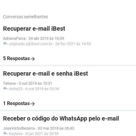
Conversas semelhantes
Recuperar e-mail iBest
AdrianaPaiva
-
24 abr 2019 às 16:09
originado.x@ibest.com.br
-
24 fev 2021 às 14:53
5 Respostas
Recuperar e-mail e senha iBest
Tatiane
-
5 out 2019 às 10:31
ninha25
-
6 out 2019 às 03:34
1 Respostas
Receber o código do WhatsApp pelo e-mail
JoseVictorBezerra
-
30 mai 2018 às 05:43
Kaylane
-
8 jan 2021 às 20:59