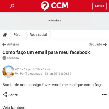
MENU
INÍCIO
JOGOS
WHATSAPP
DICAS
Fórum
Rede social
CELULAR
FACEBOOK
JOGOS
WHATSAPP
DOWNLOADS
Anterior
Seguinte
OUTLOOK
EXCEL
CELULAR
FACEBOOK
Como faço um email para meu facebook
INSTAGRAM
JOGOS
GMAIL
WHATSAPP
FÓRUM
OUTLOOK
EXCEL
Fechado
GUIA DE COMPRAS
CELULAR
FACEBOOK
INSTAGRAM
JOGOS
GMAIL
WHATSAPP
GLOSSÁRIO
OUTLOOK
2016
- 12 jan 2016 à 17:42
EXCEL
GUIA DE COMPRAS
CELULAR
FACEBOOK
Perfil bloqueado -
13 jan 2016 à 06:11
INSTAGRAM
JOGOS
GMAIL
WHATSAPP
OUTLOOK
EXCEL
Boa tarde nao consigo fazer email me esplique como faço
GUIA DE COMPRAS
CELULAR
FACEBOOK
INSTAGRAM
GMAIL
OUTLOOK
EXCEL
Share
GUIA DE COMPRAS
INSTAGRAM
GMAIL
Veja também: