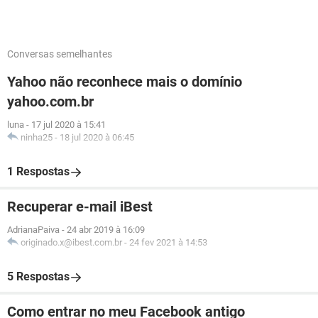
Conversas semelhantes
Yahoo não reconhece mais o domínio
yahoo.com.br
luna
-
17 jul 2020 à 15:41
ninha25
-
18 jul 2020 à 06:45
1 Respostas
Recuperar e-mail iBest
AdrianaPaiva
-
24 abr 2019 à 16:09
originado.x@ibest.com.br
-
24 fev 2021 à 14:53
5 Respostas
Como entrar no meu Facebook antigo