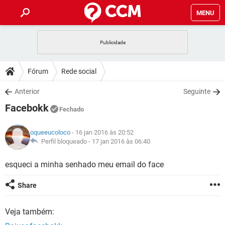
MENU
INÍCIO
JOGOS
WHATSAPP
DICAS
Fórum
Rede social
CELULAR
FACEBOOK
JOGOS
WHATSAPP
DOWNLOADS
Anterior
Seguinte
OUTLOOK
EXCEL
CELULAR
FACEBOOK
Facebokk
INSTAGRAM
JOGOS
GMAIL
WHATSAPP
Fechado
FÓRUM
OUTLOOK
EXCEL
GUIA DE COMPRAS
CELULAR
FACEBOOK
oqueeucoloco
- 16 jan 2016 às 20:52
INSTAGRAM
JOGOS
GMAIL
WHATSAPP
GLOSSÁRIO
Perfil bloqueado -
17 jan 2016 às 06:40
OUTLOOK
EXCEL
GUIA DE COMPRAS
CELULAR
FACEBOOK
INSTAGRAM
JOGOS
GMAIL
WHATSAPP
esqueci a minha senhado meu email do face
OUTLOOK
EXCEL
GUIA DE COMPRAS
CELULAR
FACEBOOK
Share
INSTAGRAM
GMAIL
OUTLOOK
EXCEL
GUIA DE COMPRAS
Veja também:
INSTAGRAM
GMAIL