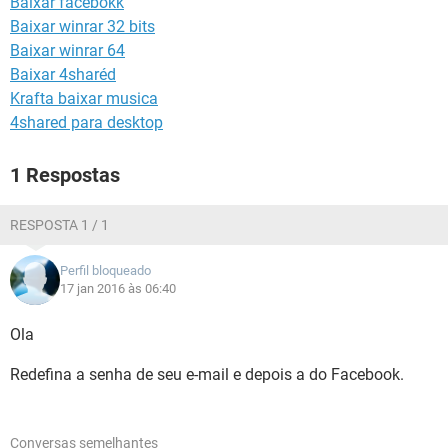
Baixar facebokk
GUIA DE COMPRAS
Baixar winrar 32 bits
Baixar winrar 64
Baixar 4sharéd
Krafta baixar musica
4shared para desktop
1 Respostas
RESPOSTA 1 / 1
Perfil bloqueado
17 jan 2016 às 06:40
Ola
Redefina a senha de seu e-mail e depois a do Facebook.
Conversas semelhantes