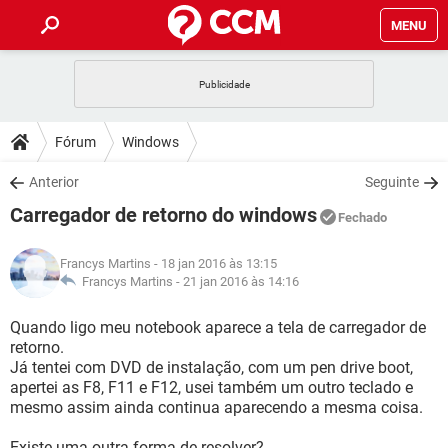
MENU
INÍCIO
JOGOS
WHATSAPP
DICAS
Fórum
Windows
CELULAR
FACEBOOK
JOGOS
WHATSAPP
DOWNLOADS
Anterior
Seguinte
OUTLOOK
EXCEL
CELULAR
FACEBOOK
Carregador de retorno do windows
INSTAGRAM
JOGOS
GMAIL
WHATSAPP
Fechado
FÓRUM
OUTLOOK
EXCEL
GUIA DE COMPRAS
CELULAR
FACEBOOK
Francys Martins
- 18 jan 2016 às 13:15
INSTAGRAM
JOGOS
GMAIL
WHATSAPP
GLOSSÁRIO
Francys Martins -
21 jan 2016 às 14:16
OUTLOOK
EXCEL
GUIA DE COMPRAS
CELULAR
FACEBOOK
INSTAGRAM
JOGOS
GMAIL
WHATSAPP
Quando ligo meu notebook aparece a tela de carregador de
OUTLOOK
EXCEL
retorno.
GUIA DE COMPRAS
CELULAR
FACEBOOK
Já tentei com DVD de instalação, com um pen drive boot,
INSTAGRAM
GMAIL
apertei as F8, F11 e F12, usei também um outro teclado e
OUTLOOK
EXCEL
GUIA DE COMPRAS
mesmo assim ainda continua aparecendo a mesma coisa.
INSTAGRAM
GMAIL
Existe uma outra forma de resolver?