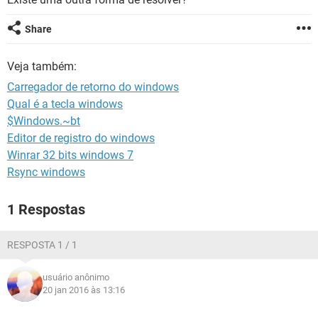
GUIA DE COMPRAS
Share
Veja também:
Carregador de retorno do windows
Qual é a tecla windows
$Windows.~bt
Editor de registro do windows
Winrar 32 bits windows 7
Rsync windows
1 Respostas
RESPOSTA 1 / 1
usuário anônimo
20 jan 2016 às 13:16