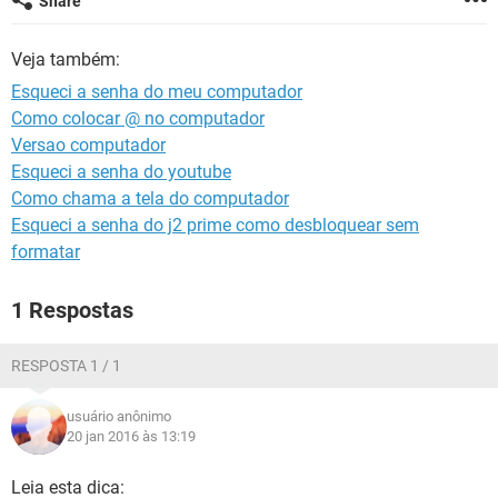
Share
GUIA DE COMPRAS
Veja também:
Esqueci a senha do meu computador
Como colocar @ no computador
Versao computador
Esqueci a senha do youtube
Como chama a tela do computador
Esqueci a senha do j2 prime como desbloquear sem
formatar
1 Respostas
RESPOSTA 1 / 1
usuário anônimo
20 jan 2016 às 13:19
Leia esta dica: