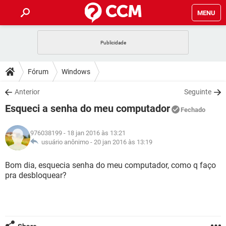
MENU
INÍCIO
JOGOS
WHATSAPP
DICAS
Fórum
Windows
CELULAR
FACEBOOK
JOGOS
WHATSAPP
DOWNLOADS
Anterior
Seguinte
OUTLOOK
EXCEL
CELULAR
FACEBOOK
Esqueci a senha do meu computador
INSTAGRAM
JOGOS
GMAIL
WHATSAPP
Fechado
FÓRUM
OUTLOOK
EXCEL
GUIA DE COMPRAS
CELULAR
FACEBOOK
976038199
- 18 jan 2016 às 13:21
INSTAGRAM
JOGOS
GMAIL
WHATSAPP
GLOSSÁRIO
usuário anônimo -
20 jan 2016 às 13:19
OUTLOOK
EXCEL
GUIA DE COMPRAS
CELULAR
FACEBOOK
INSTAGRAM
JOGOS
GMAIL
WHATSAPP
Bom dia, esquecia senha do meu computador, como q faço
OUTLOOK
EXCEL
pra desbloquear?
GUIA DE COMPRAS
CELULAR
FACEBOOK
INSTAGRAM
GMAIL
OUTLOOK
EXCEL
GUIA DE COMPRAS
INSTAGRAM
GMAIL