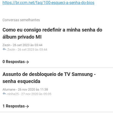
https://br.ccm.net/faq/100-esqueci-a-senha-do-bios
Conversas semelhantes
Como eu consigo redefinir a minha senha do
álbum privado MI
Zezin
-
26 set 2023 às 03:44
Zezin
-
26 set 2023 às 03:44
0 Respostas
Assunto de desbloqueio de TV Samsung -
senha esquecida
Atumane
-
26 nov 2020 às 11:38
ninha25
-
27 nov 2020 às 05:05
1 Respostas