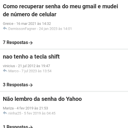
Como recuperar senha do meu gmail e mudei
de número de celular
Greice
-
16 mar 2021 às 14:32
DemissonFagner
-
24 jan 2023 às 14:01
7 Respostas
nao tenho a tecla shift
vinicius
-
21 jul 2012 às 19:47
Marco
-
7 jul 2023 às 13:54
3 Respostas
Não lembro da senha do Yahoo
Mariza
-
4 fev 2019 às 21:53
ninha25
-
5 fev 2019 às 04:45
1 Respostas