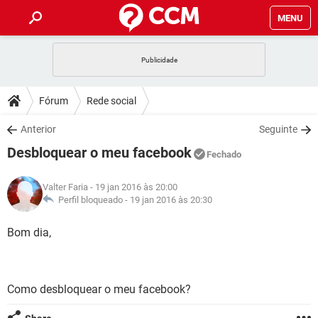
MENU
INÍCIO
JOGOS
WHATSAPP
DICAS
Fórum
Rede social
CELULAR
FACEBOOK
JOGOS
WHATSAPP
DOWNLOADS
Anterior
Seguinte
OUTLOOK
EXCEL
CELULAR
FACEBOOK
Desbloquear o meu facebook
INSTAGRAM
JOGOS
GMAIL
WHATSAPP
Fechado
FÓRUM
OUTLOOK
EXCEL
GUIA DE COMPRAS
CELULAR
FACEBOOK
Valter Faria
- 19 jan 2016 às 20:00
INSTAGRAM
JOGOS
GMAIL
WHATSAPP
GLOSSÁRIO
Perfil bloqueado -
19 jan 2016 às 20:30
OUTLOOK
EXCEL
GUIA DE COMPRAS
CELULAR
FACEBOOK
INSTAGRAM
JOGOS
GMAIL
WHATSAPP
Bom dia,
OUTLOOK
EXCEL
GUIA DE COMPRAS
CELULAR
FACEBOOK
INSTAGRAM
GMAIL
OUTLOOK
EXCEL
GUIA DE COMPRAS
Como desbloquear o meu facebook?
INSTAGRAM
GMAIL