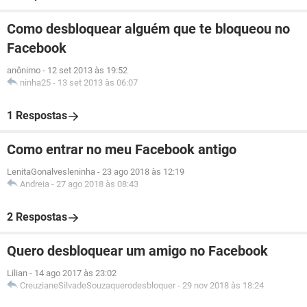
Como desbloquear alguém que te bloqueou no
Facebook
anônimo
-
12 set 2013 às 19:52
ninha25
-
13 set 2013 às 06:07
1 Respostas
Como entrar no meu Facebook antigo
LenitaGonalvesleninha
-
23 ago 2018 às 12:19
Andreia
-
27 ago 2018 às 08:43
2 Respostas
Quero desbloquear um amigo no Facebook
Lilian
-
14 ago 2017 às 23:02
CreuzianeSilvadeSouzaquerodesbloquer
-
29 nov 2018 às 18:24