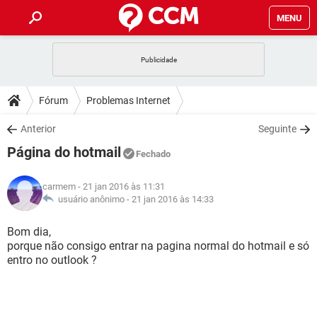
MENU
INÍCIO
JOGOS
WHATSAPP
DICAS
Fórum
Problemas Internet
CELULAR
FACEBOOK
JOGOS
WHATSAPP
DOWNLOADS
Anterior
Seguinte
OUTLOOK
EXCEL
CELULAR
FACEBOOK
Página do hotmail
INSTAGRAM
JOGOS
GMAIL
WHATSAPP
Fechado
FÓRUM
OUTLOOK
EXCEL
GUIA DE COMPRAS
CELULAR
FACEBOOK
carmem
- 21 jan 2016 às 11:31
INSTAGRAM
JOGOS
GMAIL
WHATSAPP
GLOSSÁRIO
usuário anônimo -
21 jan 2016 às 14:33
OUTLOOK
EXCEL
GUIA DE COMPRAS
CELULAR
FACEBOOK
INSTAGRAM
JOGOS
GMAIL
WHATSAPP
Bom dia,
OUTLOOK
EXCEL
porque não consigo entrar na pagina normal do hotmail e só
GUIA DE COMPRAS
CELULAR
FACEBOOK
entro no outlook ?
INSTAGRAM
GMAIL
OUTLOOK
EXCEL
GUIA DE COMPRAS
INSTAGRAM
GMAIL