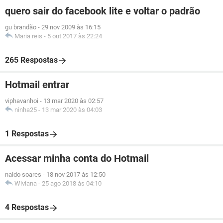
quero sair do facebook lite e voltar o padrão
gu brandão
-
29 nov 2009 às 16:15
Maria reis
-
5 out 2017 às 22:24
265 Respostas
Hotmail entrar
viphavanhoi
-
13 mar 2020 às 02:57
ninha25
-
13 mar 2020 às 04:03
1 Respostas
Acessar minha conta do Hotmail
naldo soares
-
18 nov 2017 às 12:50
Wiviana
-
25 ago 2018 às 04:10
4 Respostas