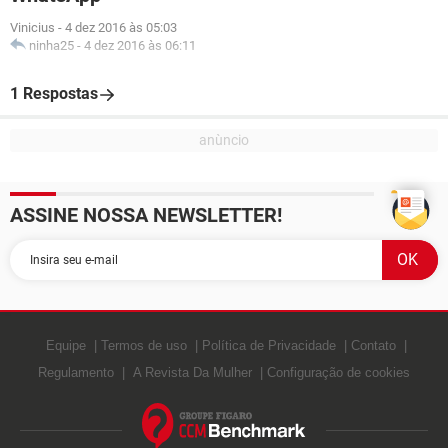
Vinicius
-
4 dez 2016 às 05:03
ninha25
-
4 dez 2016 às 06:11
1 Respostas
ASSINE NOSSA NEWSLETTER!
Equipe
Termos de uso
Política de Privacidade
Contato
Regulamento
A Revista Da Mulher
Configuração de cookies