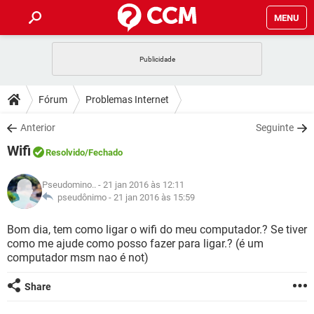
MENU
INÍCIO
JOGOS
WHATSAPP
DICAS
Fórum
Problemas Internet
CELULAR
FACEBOOK
JOGOS
WHATSAPP
DOWNLOADS
Anterior
Seguinte
OUTLOOK
EXCEL
CELULAR
FACEBOOK
Wifi
INSTAGRAM
JOGOS
GMAIL
WHATSAPP
Resolvido
/Fechado
FÓRUM
OUTLOOK
EXCEL
GUIA DE COMPRAS
CELULAR
FACEBOOK
Pseudomino..
- 21 jan 2016 às 12:11
INSTAGRAM
JOGOS
GMAIL
WHATSAPP
GLOSSÁRIO
pseudônimo -
21 jan 2016 às 15:59
OUTLOOK
EXCEL
GUIA DE COMPRAS
CELULAR
FACEBOOK
INSTAGRAM
JOGOS
GMAIL
WHATSAPP
Bom dia, tem como ligar o wifi do meu computador.? Se tiver
OUTLOOK
EXCEL
como me ajude como posso fazer para ligar.? (é um
GUIA DE COMPRAS
CELULAR
FACEBOOK
computador msm nao é not)
INSTAGRAM
GMAIL
OUTLOOK
EXCEL
GUIA DE COMPRAS
Share
INSTAGRAM
GMAIL