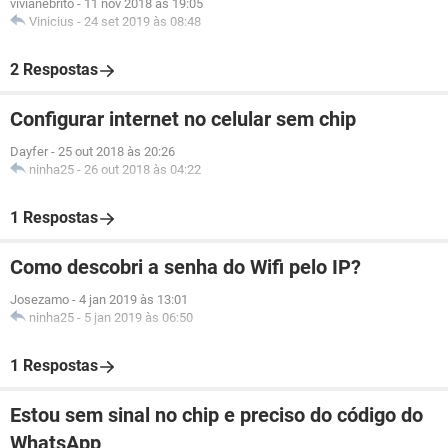
vivianebrito
-
11 nov 2018 às 19:05
Vinicius
-
24 set 2019 às 08:48
2 Respostas
Configurar internet no celular sem chip
Dayfer
-
25 out 2018 às 20:26
ninha25
-
26 out 2018 às 04:22
1 Respostas
Como descobri a senha do Wifi pelo IP?
Josezamo
-
4 jan 2019 às 13:01
ninha25
-
5 jan 2019 às 06:50
1 Respostas
Estou sem sinal no chip e preciso do código do
WhatsApp