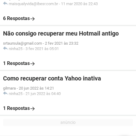
maisqualyvida@ibesr.com.br
-
11 mar 2020 às 22:43
6 Respostas
Não consigo recuperar meu Hotmail antigo
srtaursula@gmail.com
-
2 fev 2021 às 23:32
ninha25
-
3 fev 2021 às 05:01
1 Respostas
Como recuperar conta Yahoo inativa
gilmara
-
20 jun 2022 às 14:21
ninha25
-
21 jun 2022 às 04:40
1 Respostas