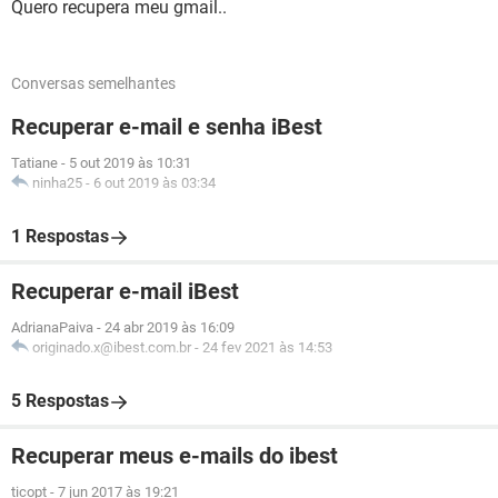
Quero recupera meu gmail..
Conversas semelhantes
Recuperar e-mail e senha iBest
Tatiane
-
5 out 2019 às 10:31
ninha25
-
6 out 2019 às 03:34
1 Respostas
Recuperar e-mail iBest
AdrianaPaiva
-
24 abr 2019 às 16:09
originado.x@ibest.com.br
-
24 fev 2021 às 14:53
5 Respostas
Recuperar meus e-mails do ibest
ticopt
-
7 jun 2017 às 19:21