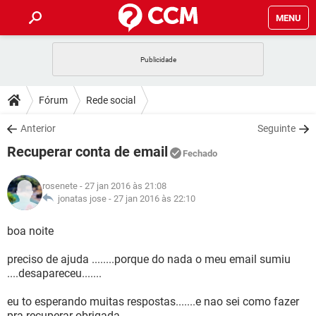
MENU
INÍCIO
JOGOS
WHATSAPP
DICAS
Fórum
Rede social
CELULAR
FACEBOOK
JOGOS
WHATSAPP
DOWNLOADS
Anterior
Seguinte
OUTLOOK
EXCEL
CELULAR
FACEBOOK
Recuperar conta de email
INSTAGRAM
JOGOS
GMAIL
WHATSAPP
Fechado
FÓRUM
OUTLOOK
EXCEL
GUIA DE COMPRAS
CELULAR
FACEBOOK
rosenete
- 27 jan 2016 às 21:08
INSTAGRAM
JOGOS
GMAIL
WHATSAPP
GLOSSÁRIO
jonatas jose -
27 jan 2016 às 22:10
OUTLOOK
EXCEL
GUIA DE COMPRAS
CELULAR
FACEBOOK
INSTAGRAM
JOGOS
GMAIL
WHATSAPP
boa noite
OUTLOOK
EXCEL
GUIA DE COMPRAS
CELULAR
FACEBOOK
preciso de ajuda ........porque do nada o meu email sumiu
INSTAGRAM
GMAIL
....desapareceu.......
OUTLOOK
EXCEL
GUIA DE COMPRAS
INSTAGRAM
GMAIL
eu to esperando muitas respostas.......e nao sei como fazer
pra recuperar obrigada