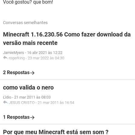
Você gostou? que bom!
Conversas semelhantes
Minecraft 1.16.230.56 Como fazer download da
versão mais recente
JamieMyers
-
16 abr 2021 às 12:22
rogerking
-
23 mar 2022 às 04:30
2 Respostas
como valida o nero
L'idio
-
21 mar 2011 às 08:03
JESUS CRISTO
-
21 mar 2011 às 16:54
1 Respostas
Por que meu Minecraft está sem som ?