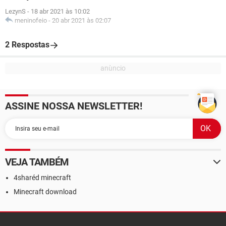
LezynS
-
18 abr 2021 às 10:02
meninofeio
-
20 abr 2021 às 02:07
2 Respostas
ASSINE NOSSA NEWSLETTER!
VEJA TAMBÉM
4sharéd minecraft
Minecraft download