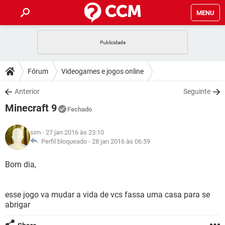
MENU
INÍCIO
JOGOS
WHATSAPP
DICAS
Fórum
Videogames e jogos online
CELULAR
FACEBOOK
JOGOS
WHATSAPP
DOWNLOADS
Anterior
Seguinte
OUTLOOK
EXCEL
CELULAR
FACEBOOK
Minecraft 9
INSTAGRAM
JOGOS
GMAIL
WHATSAPP
Fechado
FÓRUM
OUTLOOK
EXCEL
GUIA DE COMPRAS
CELULAR
FACEBOOK
sim
- 27 jan 2016 às 23:10
INSTAGRAM
JOGOS
GMAIL
WHATSAPP
GLOSSÁRIO
Perfil bloqueado -
28 jan 2016 às 06:59
OUTLOOK
EXCEL
GUIA DE COMPRAS
CELULAR
FACEBOOK
INSTAGRAM
JOGOS
GMAIL
WHATSAPP
Bom dia,
OUTLOOK
EXCEL
GUIA DE COMPRAS
CELULAR
FACEBOOK
INSTAGRAM
GMAIL
esse jogo va mudar a vida de vcs fassa uma casa para se
OUTLOOK
EXCEL
GUIA DE COMPRAS
abrigar
INSTAGRAM
GMAIL