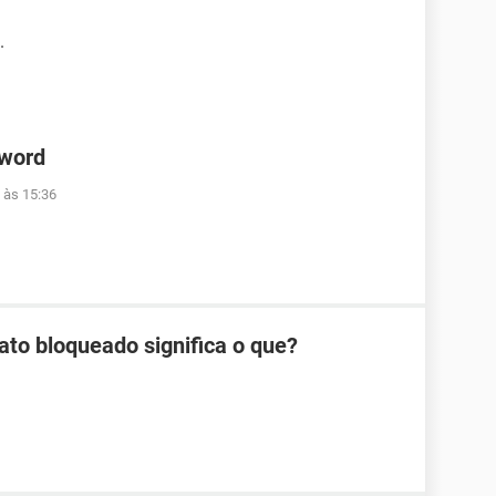
.
 word
 às 15:36
ato bloqueado significa o que?