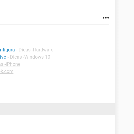
nfigura
-
Dicas -Hardware
ivo
-
Dicas -Windows 10
as -iPhone
ok.com