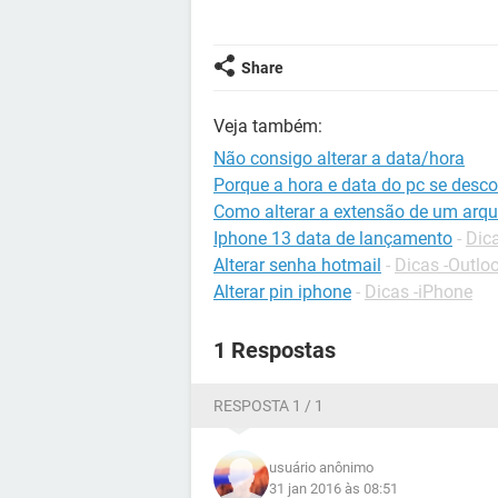
Share
Veja também:
Não consigo alterar a data/hora
Porque a hora e data do pc se desco
Como alterar a extensão de um arqu
Iphone 13 data de lançamento
-
Dic
Alterar senha hotmail
-
Dicas -Outlo
Alterar pin iphone
-
Dicas -iPhone
1 Respostas
RESPOSTA 1 / 1
usuário anônimo
31 jan 2016 às 08:51