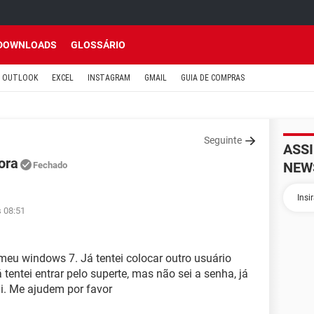
DOWNLOADS
GLOSSÁRIO
OUTLOOK
EXCEL
INSTAGRAM
GMAIL
GUIA DE COMPRAS
Seguinte
ASS
ora
NEW
Fechado
s 08:51
meu windows 7. Já tentei colocar outro usuário
 tentei entrar pelo superte, mas não sei a senha, já
ui. Me ajudem por favor