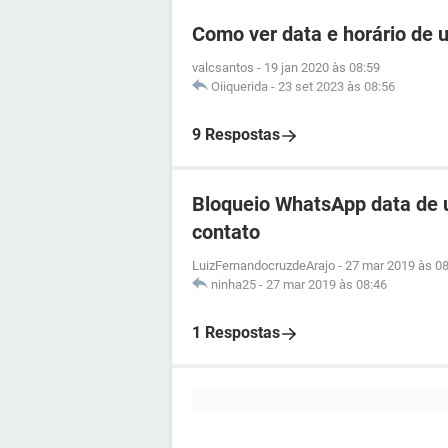
Como ver data e horário de
valcsantos
-
19 jan 2020 às 08:59
Oiiquerida
-
23 set 2023 às 08:56
9 Respostas
Bloqueio WhatsApp data de 
contato
LuizFernandocruzdeArajo
-
27 mar 2019 às 08
ninha25
-
27 mar 2019 às 08:46
1 Respostas