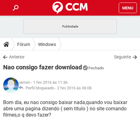
MENU
INÍCIO
JOGOS
WHATSAPP
DICAS
Fórum
Windows
CELULAR
FACEBOOK
JOGOS
WHATSAPP
DOWNLOADS
Anterior
Seguinte
OUTLOOK
EXCEL
CELULAR
FACEBOOK
Nao consigo fazer download
INSTAGRAM
JOGOS
GMAIL
WHATSAPP
Fechado
FÓRUM
OUTLOOK
EXCEL
GUIA DE COMPRAS
CELULAR
FACEBOOK
ramon
- 1 fev 2016 às 11:36
INSTAGRAM
JOGOS
GMAIL
WHATSAPP
GLOSSÁRIO
Perfil bloqueado -
2 fev 2016 às 06:08
OUTLOOK
EXCEL
GUIA DE COMPRAS
CELULAR
FACEBOOK
INSTAGRAM
JOGOS
GMAIL
WHATSAPP
Bom dia, eu nao consigo baixar nada,quando vou baixar
OUTLOOK
EXCEL
abre uma pagina dizendo ( sem titulo ) no site comando
GUIA DE COMPRAS
CELULAR
FACEBOOK
filmes,o q devo fazer?
INSTAGRAM
GMAIL
OUTLOOK
EXCEL
GUIA DE COMPRAS
INSTAGRAM
GMAIL