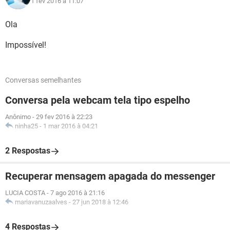
1 fev 2016 à 11:07
Ola
Impossível!
Conversas semelhantes
Conversa pela webcam tela tipo espelho
Anônimo
-
29 fev 2016 à 22:23
ninha25
-
1 mar 2016 à 04:21
2 Respostas
Recuperar mensagem apagada do messenger
LUCIA COSTA
-
7 ago 2016 à 21:16
mariavanuzaalves
-
27 jun 2018 à 12:46
4 Respostas