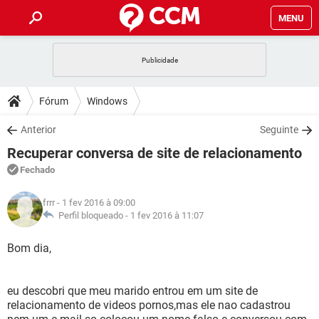
MENU
INÍCIO
JOGOS
WHATSAPP
DICAS
Fórum
Windows
CELULAR
FACEBOOK
JOGOS
WHATSAPP
DOWNLOADS
Anterior
Seguinte
OUTLOOK
EXCEL
CELULAR
FACEBOOK
Recuperar conversa de site de relacionamento
INSTAGRAM
JOGOS
GMAIL
WHATSAPP
FÓRUM
OUTLOOK
EXCEL
Fechado
GUIA DE COMPRAS
CELULAR
FACEBOOK
INSTAGRAM
JOGOS
GMAIL
WHATSAPP
GLOSSÁRIO
OUTLOOK
frrr
- 1 fev 2016 à 09:00
EXCEL
GUIA DE COMPRAS
CELULAR
FACEBOOK
Perfil bloqueado -
1 fev 2016 à 11:07
INSTAGRAM
JOGOS
GMAIL
WHATSAPP
OUTLOOK
EXCEL
Bom dia,
GUIA DE COMPRAS
CELULAR
FACEBOOK
INSTAGRAM
GMAIL
OUTLOOK
EXCEL
GUIA DE COMPRAS
eu descobri que meu marido entrou em um site de
INSTAGRAM
GMAIL
relacionamento de videos pornos,mas ele nao cadastrou