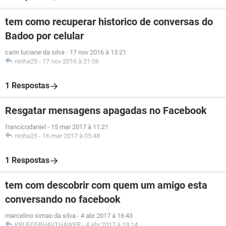
tem como recuperar historico de conversas do
Badoo por celular
carin luciane da silva
-
17 nov 2016 à 13:21
ninha25
-
17 nov 2016 à 21:06
1 Respostas
Resgatar mensagens apagadas no Facebook
francicodaniel
-
15 mar 2017 à 11:21
ninha25
-
16 mar 2017 à 05:48
1 Respostas
tem com descobrir com quem um amigo esta
conversando no facebook
marcelino simao da silva
-
4 abr 2017 à 16:43
KRUEGERHAYTHAWER
-
4 abr 2017 à 19:14