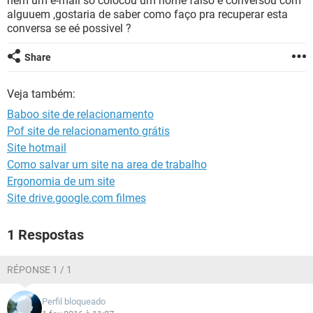
nem um e-mail so colocou um nome falso e conversou com
GUIA DE COMPRAS
alguuem ,gostaria de saber como faço pra recuperar esta
conversa se eé possivel ?
Share
Veja também:
Baboo site de relacionamento
Pof site de relacionamento grátis
Site hotmail
Como salvar um site na area de trabalho
Ergonomia de um site
Site drive.google.com filmes
1 Respostas
RÉPONSE 1 / 1
Perfil bloqueado