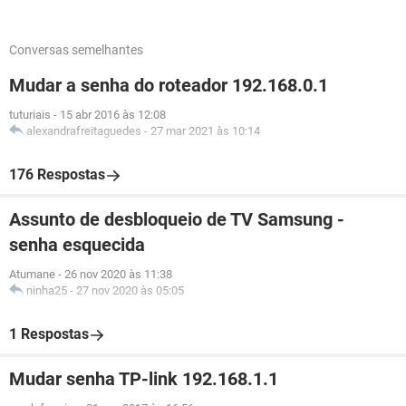
Conversas semelhantes
Mudar a senha do roteador 192.168.0.1
tuturiais
-
15 abr 2016 às 12:08
alexandrafreitaguedes
-
27 mar 2021 às 10:14
176 Respostas
Assunto de desbloqueio de TV Samsung -
senha esquecida
Atumane
-
26 nov 2020 às 11:38
ninha25
-
27 nov 2020 às 05:05
1 Respostas
Mudar senha TP-link 192.168.1.1