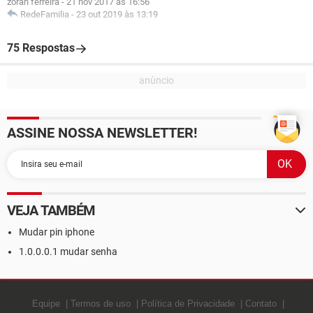
zorah ferreira
-
21 nov 2017 às 16:56
RedeFamilia
-
23 out 2019 às 13:19
75 Respostas
ASSINE NOSSA NEWSLETTER!
VEJA TAMBÉM
Mudar pin iphone
1.0.0.0.1 mudar senha
Equipe
Termos de uso
Política de Privacidade
Contato