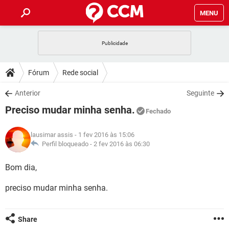
MENU
INÍCIO
JOGOS
WHATSAPP
DICAS
Fórum
Rede social
CELULAR
FACEBOOK
JOGOS
WHATSAPP
DOWNLOADS
Anterior
Seguinte
OUTLOOK
EXCEL
CELULAR
FACEBOOK
Preciso mudar minha senha.
INSTAGRAM
JOGOS
GMAIL
WHATSAPP
Fechado
FÓRUM
OUTLOOK
EXCEL
GUIA DE COMPRAS
CELULAR
FACEBOOK
lausimar assis
- 1 fev 2016 às 15:06
INSTAGRAM
JOGOS
GMAIL
WHATSAPP
GLOSSÁRIO
Perfil bloqueado -
2 fev 2016 às 06:30
OUTLOOK
EXCEL
GUIA DE COMPRAS
CELULAR
FACEBOOK
INSTAGRAM
JOGOS
GMAIL
WHATSAPP
Bom dia,
OUTLOOK
EXCEL
GUIA DE COMPRAS
CELULAR
FACEBOOK
preciso mudar minha senha.
INSTAGRAM
GMAIL
OUTLOOK
EXCEL
GUIA DE COMPRAS
INSTAGRAM
GMAIL
Share