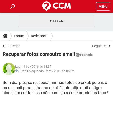
MENU
INÍCIO
JOGOS
WHATSAPP
DICAS
Fórum
Rede social
CELULAR
FACEBOOK
JOGOS
WHATSAPP
DOWNLOADS
Anterior
Seguinte
OUTLOOK
EXCEL
CELULAR
FACEBOOK
Recuperar fotos comoutro email
INSTAGRAM
JOGOS
GMAIL
WHATSAPP
Fechado
FÓRUM
OUTLOOK
EXCEL
GUIA DE COMPRAS
CELULAR
FACEBOOK
Leal
- 1 fev 2016 às 13:37
INSTAGRAM
JOGOS
GMAIL
WHATSAPP
GLOSSÁRIO
Perfil bloqueado -
2 fev 2016 às 06:32
OUTLOOK
EXCEL
GUIA DE COMPRAS
CELULAR
FACEBOOK
INSTAGRAM
JOGOS
GMAIL
WHATSAPP
Bom dia, preciso recuperar minhas fotos do orkut, porém, o
OUTLOOK
EXCEL
meu e mail para entrar no orkut é hotmail(e mail antigo)
GUIA DE COMPRAS
CELULAR
FACEBOOK
ainda, por conta disso não consigo recuperar minhas fotos!
INSTAGRAM
GMAIL
OUTLOOK
EXCEL
GUIA DE COMPRAS
INSTAGRAM
GMAIL