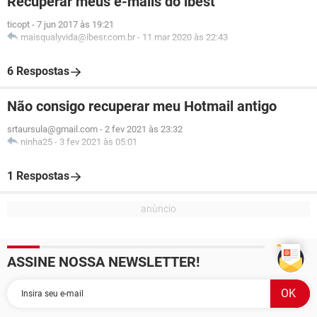
Recuperar meus e-mails do ibest
ticopt
-
7 jun 2017 às 19:21
maisqualyvida@ibesr.com.br
-
11 mar 2020 às 22:43
6 Respostas
Não consigo recuperar meu Hotmail antigo
srtaursula@gmail.com
-
2 fev 2021 às 23:32
ninha25
-
3 fev 2021 às 05:01
1 Respostas
ASSINE NOSSA NEWSLETTER!