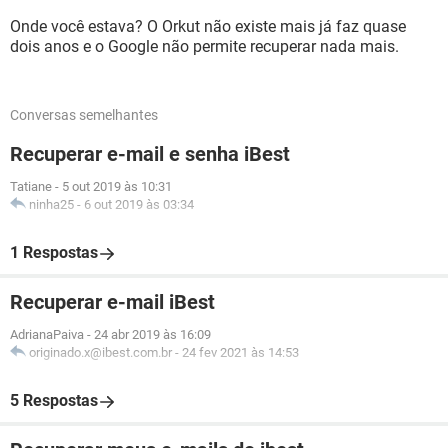
Onde você estava? O Orkut não existe mais já faz quase
dois anos e o Google não permite recuperar nada mais.
Conversas semelhantes
Recuperar e-mail e senha iBest
Tatiane
-
5 out 2019 às 10:31
ninha25
-
6 out 2019 às 03:34
1 Respostas
Recuperar e-mail iBest
AdrianaPaiva
-
24 abr 2019 às 16:09
originado.x@ibest.com.br
-
24 fev 2021 às 14:53
5 Respostas