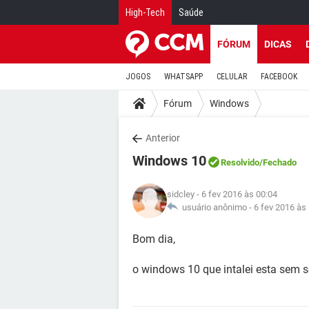
High-Tech
Saúde
FÓRUM
DICAS
JOGOS
WHATSAPP
CELULAR
FACEBOOK
Fórum
Windows
Anterior
Windows 10
Resolvido
/Fechado
sidcley
- 6 fev 2016 às 00:04
usuário anônimo -
6 fev 2016 às
Bom dia,
o windows 10 que intalei esta sem 