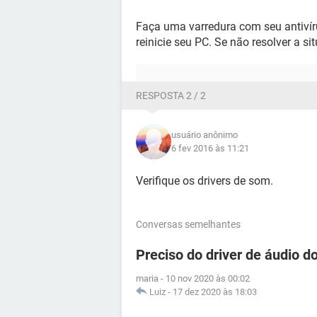
Faça uma varredura com seu antivírus
reinicie seu PC. Se não resolver a s
RESPOSTA 2 / 2
usuário anônimo
6 fev 2016 às 11:21
Verifique os drivers de som.
Conversas semelhantes
Preciso do driver de áudio d
maria
-
10 nov 2020 às 00:02
Luiz
-
17 dez 2020 às 18:03