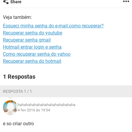
Share
GUIA DE COMPRAS
Veja também:
Esqueci minha senha do e-mail.como recuperar?
Recuperar senha do youtube
Recuperar senha gmail
Hotmail entrar login e senha
Como recuperar senha do yahoo
Recuperar senha do hotmail
1 Respostas
RESPOSTA 1 / 1
hahahahahahahahahahahahahaha
4 fev 2016 às 19:54
e so criar outro