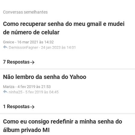
Conversas semelhantes
Como recuperar senha do meu gmail e mudei
de número de celular
Greice
-
16 mar 2021 às 14:32
DemissonFagner
-
24 jan 2023 às 14:01
7 Respostas
Não lembro da senha do Yahoo
Mariza
-
4 fev 2019 às 21:53
ninha25
-
5 fev 2019 às 04:45
1 Respostas
Como eu consigo redefinir a minha senha do
álbum privado MI