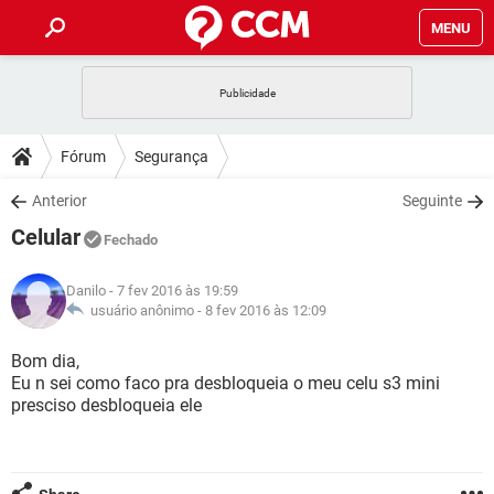
MENU
INÍCIO
JOGOS
WHATSAPP
DICAS
Fórum
Segurança
CELULAR
FACEBOOK
JOGOS
WHATSAPP
DOWNLOADS
Anterior
Seguinte
OUTLOOK
EXCEL
CELULAR
FACEBOOK
Celular
INSTAGRAM
JOGOS
GMAIL
WHATSAPP
Fechado
FÓRUM
OUTLOOK
EXCEL
GUIA DE COMPRAS
CELULAR
FACEBOOK
Danilo
- 7 fev 2016 às 19:59
INSTAGRAM
JOGOS
GMAIL
WHATSAPP
GLOSSÁRIO
usuário anônimo -
8 fev 2016 às 12:09
OUTLOOK
EXCEL
GUIA DE COMPRAS
CELULAR
FACEBOOK
INSTAGRAM
JOGOS
GMAIL
WHATSAPP
Bom dia,
OUTLOOK
EXCEL
Eu n sei como faco pra desbloqueia o meu celu s3 mini
GUIA DE COMPRAS
CELULAR
FACEBOOK
presciso desbloqueia ele
INSTAGRAM
GMAIL
OUTLOOK
EXCEL
GUIA DE COMPRAS
INSTAGRAM
GMAIL