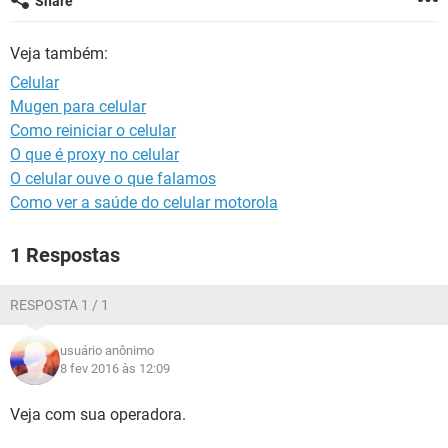
Share
GUIA DE COMPRAS
Veja também:
Celular
Mugen para celular
Como reiniciar o celular
O que é proxy no celular
O celular ouve o que falamos
Como ver a saúde do celular motorola
1 Respostas
RESPOSTA 1 / 1
usuário anônimo
8 fev 2016 às 12:09
Veja com sua operadora.