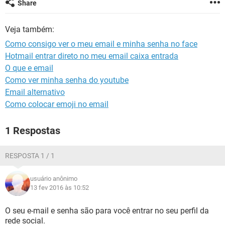
Share
GUIA DE COMPRAS
Veja também:
Como consigo ver o meu email e minha senha no face
Hotmail entrar direto no meu email caixa entrada
O que e email
Como ver minha senha do youtube
Email alternativo
Como colocar emoji no email
1 Respostas
RESPOSTA 1 / 1
usuário anônimo
13 fev 2016 às 10:52
O seu e-mail e senha são para você entrar no seu perfil da
rede social.