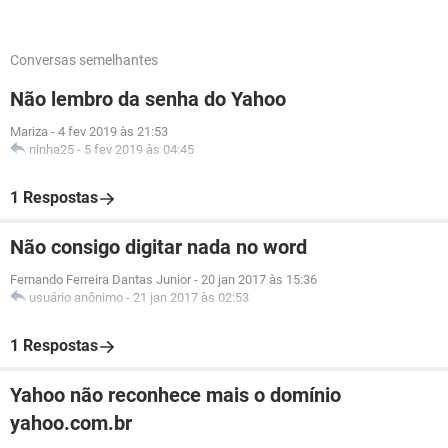
Conversas semelhantes
Não lembro da senha do Yahoo
Mariza
-
4 fev 2019 às 21:53
ninha25
-
5 fev 2019 às 04:45
1 Respostas
Não consigo digitar nada no word
Fernando Ferreira Dantas Junior
-
20 jan 2017 às 15:36
usuário anônimo
-
21 jan 2017 às 02:53
1 Respostas
Yahoo não reconhece mais o domínio
yahoo.com.br