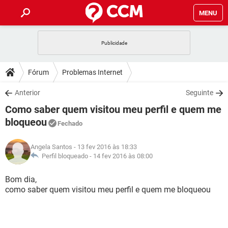
MENU
INÍCIO
JOGOS
WHATSAPP
DICAS
Fórum
Problemas Internet
CELULAR
FACEBOOK
JOGOS
WHATSAPP
DOWNLOADS
Anterior
Seguinte
OUTLOOK
EXCEL
CELULAR
FACEBOOK
Como saber quem visitou meu perfil e quem me
INSTAGRAM
JOGOS
GMAIL
WHATSAPP
FÓRUM
OUTLOOK
EXCEL
bloqueou
Fechado
GUIA DE COMPRAS
CELULAR
FACEBOOK
INSTAGRAM
JOGOS
GMAIL
WHATSAPP
GLOSSÁRIO
OUTLOOK
EXCEL
Angela Santos
- 13 fev 2016 às 18:33
GUIA DE COMPRAS
CELULAR
FACEBOOK
Perfil bloqueado -
14 fev 2016 às 08:00
INSTAGRAM
JOGOS
GMAIL
WHATSAPP
OUTLOOK
EXCEL
Bom dia,
GUIA DE COMPRAS
CELULAR
FACEBOOK
INSTAGRAM
GMAIL
como saber quem visitou meu perfil e quem me bloqueou
OUTLOOK
EXCEL
GUIA DE COMPRAS
INSTAGRAM
GMAIL