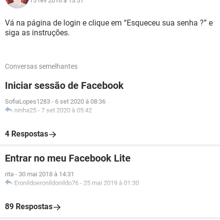
15 fev 2016 à 13:51
Vá na página de login e clique em “Esqueceu sua senha ?” e
siga as instruções.
Conversas semelhantes
Iniciar sessão de Facebook
SofiaLopes1283
-
6 set 2020 à 08:36
ninha25
-
7 set 2020 à 05:42
4 Respostas
Entrar no meu Facebook Lite
rita
-
30 mai 2018 à 14:31
Eronildoeronildonildo76
-
25 mai 2019 à 01:30
89 Respostas