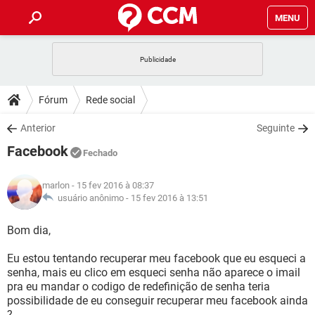
MENU
INÍCIO
JOGOS
WHATSAPP
DICAS
Fórum
Rede social
CELULAR
FACEBOOK
JOGOS
WHATSAPP
DOWNLOADS
Anterior
Seguinte
OUTLOOK
EXCEL
CELULAR
FACEBOOK
Facebook
INSTAGRAM
JOGOS
GMAIL
WHATSAPP
Fechado
FÓRUM
OUTLOOK
EXCEL
GUIA DE COMPRAS
CELULAR
FACEBOOK
marlon
- 15 fev 2016 à 08:37
INSTAGRAM
JOGOS
GMAIL
WHATSAPP
GLOSSÁRIO
usuário anônimo -
15 fev 2016 à 13:51
OUTLOOK
EXCEL
GUIA DE COMPRAS
CELULAR
FACEBOOK
INSTAGRAM
JOGOS
GMAIL
WHATSAPP
Bom dia,
OUTLOOK
EXCEL
GUIA DE COMPRAS
CELULAR
FACEBOOK
Eu estou tentando recuperar meu facebook que eu esqueci a
INSTAGRAM
GMAIL
senha, mais eu clico em esqueci senha não aparece o imail
OUTLOOK
EXCEL
GUIA DE COMPRAS
pra eu mandar o codigo de redefinição de senha teria
INSTAGRAM
GMAIL
possibilidade de eu conseguir recuperar meu facebook ainda
?