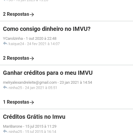
2 Respostas
Como consigo dinheiro no IMVU?
YCarolzinha
-
1 out 2020 à 22:48
kaique24
-
24 fev 2021 à 14:07
2 Respostas
Ganhar créditos para o meu IMVU
melryalexandreleite@gmail.com
-
23 jan 2021 à 14:54
ninha25
-
24 jan 2021 à 05:51
1 Respostas
Créditos Grátis no Imvu
MariBarone
-
15 jul 2015 à 11:29
ninha25
-
15 jul 2015 à 16:14