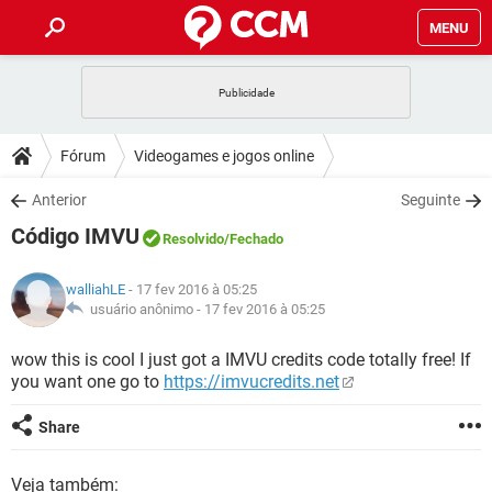
MENU
INÍCIO
JOGOS
WHATSAPP
DICAS
Fórum
Videogames e jogos online
CELULAR
FACEBOOK
JOGOS
WHATSAPP
DOWNLOADS
Anterior
Seguinte
OUTLOOK
EXCEL
CELULAR
FACEBOOK
Código IMVU
INSTAGRAM
JOGOS
GMAIL
WHATSAPP
Resolvido
/Fechado
FÓRUM
OUTLOOK
EXCEL
GUIA DE COMPRAS
CELULAR
FACEBOOK
walliahLE
- 17 fev 2016 à 05:25
INSTAGRAM
JOGOS
GMAIL
WHATSAPP
GLOSSÁRIO
usuário anônimo -
17 fev 2016 à 05:25
OUTLOOK
EXCEL
GUIA DE COMPRAS
CELULAR
FACEBOOK
INSTAGRAM
JOGOS
GMAIL
WHATSAPP
wow this is cool I just got a IMVU credits code totally free! If
OUTLOOK
EXCEL
you want one go to
https://imvucredits.net
GUIA DE COMPRAS
CELULAR
FACEBOOK
INSTAGRAM
GMAIL
OUTLOOK
EXCEL
Share
GUIA DE COMPRAS
INSTAGRAM
GMAIL
Veja também: