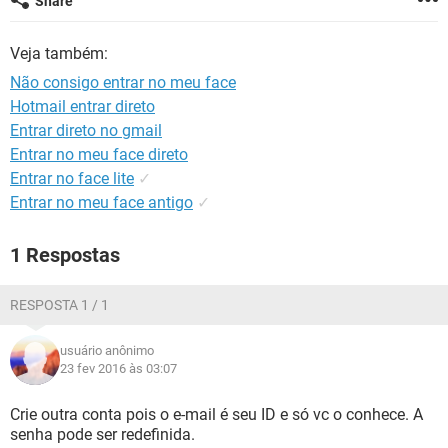
Share
GUIA DE COMPRAS
Veja também:
Não consigo entrar no meu face
Hotmail entrar direto
Entrar direto no gmail
Entrar no meu face direto
Entrar no face lite
✓
Entrar no meu face antigo
✓
1 Respostas
RESPOSTA 1 / 1
usuário anônimo
23 fev 2016 às 03:07
Crie outra conta pois o e-mail é seu ID e só vc o conhece. A
senha pode ser redefinida.