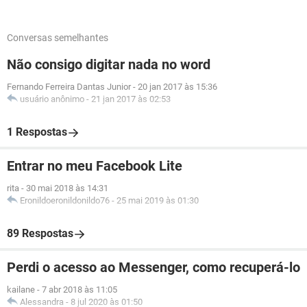
Conversas semelhantes
Não consigo digitar nada no word
Fernando Ferreira Dantas Junior
-
20 jan 2017 às 15:36
usuário anônimo
-
21 jan 2017 às 02:53
1 Respostas
Entrar no meu Facebook Lite
rita
-
30 mai 2018 às 14:31
Eronildoeronildonildo76
-
25 mai 2019 às 01:30
89 Respostas
Perdi o acesso ao Messenger, como recuperá-lo
kailane
-
7 abr 2018 às 11:05
Alessandra
-
8 jul 2020 às 01:50