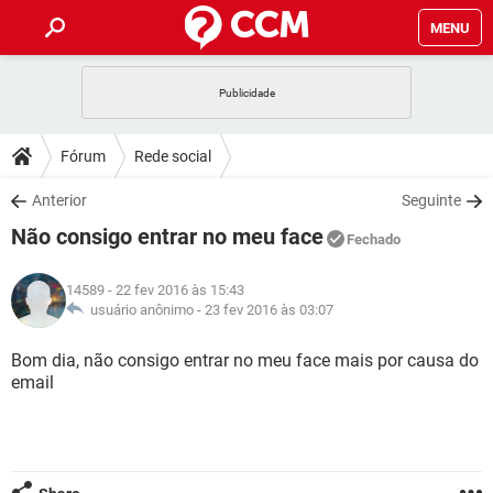
MENU
INÍCIO
JOGOS
WHATSAPP
DICAS
Fórum
Rede social
CELULAR
FACEBOOK
JOGOS
WHATSAPP
DOWNLOADS
Anterior
Seguinte
OUTLOOK
EXCEL
CELULAR
FACEBOOK
Não consigo entrar no meu face
INSTAGRAM
JOGOS
GMAIL
WHATSAPP
Fechado
FÓRUM
OUTLOOK
EXCEL
GUIA DE COMPRAS
CELULAR
FACEBOOK
14589
- 22 fev 2016 às 15:43
INSTAGRAM
JOGOS
GMAIL
WHATSAPP
GLOSSÁRIO
usuário anônimo -
23 fev 2016 às 03:07
OUTLOOK
EXCEL
GUIA DE COMPRAS
CELULAR
FACEBOOK
INSTAGRAM
JOGOS
GMAIL
WHATSAPP
Bom dia, não consigo entrar no meu face mais por causa do
OUTLOOK
EXCEL
email
GUIA DE COMPRAS
CELULAR
FACEBOOK
INSTAGRAM
GMAIL
OUTLOOK
EXCEL
GUIA DE COMPRAS
INSTAGRAM
GMAIL