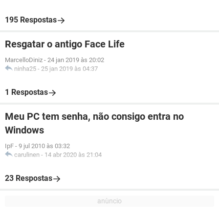
195 Respostas
Resgatar o antigo Face Life
MarcelloDiniz
-
24 jan 2019 às 20:02
ninha25
-
25 jan 2019 às 04:37
1 Respostas
Meu PC tem senha, não consigo entra no
Windows
IpF
-
9 jul 2010 às 03:32
carulinen
-
14 abr 2020 às 21:04
23 Respostas