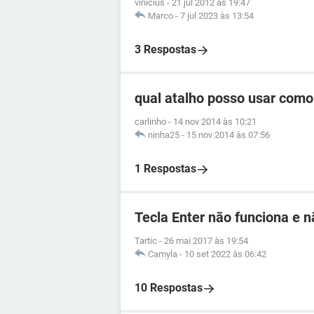
vinicius
-
21 jul 2012 às 19:47
Marco
-
7 jul 2023 às 13:54
3 Respostas
qual atalho posso usar como
carlinho
-
14 nov 2014 às 10:21
ninha25
-
15 nov 2014 às 07:56
1 Respostas
Tecla Enter não funciona e n
Tartic
-
26 mai 2017 às 19:54
Camyla
-
10 set 2022 às 06:42
10 Respostas