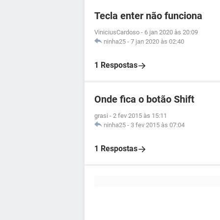
Tecla enter não funciona
ViniciusCardoso
-
6 jan 2020 às 20:09
ninha25
-
7 jan 2020 às 02:40
1 Respostas
Onde fica o botão Shift
grasi
-
2 fev 2015 às 15:11
ninha25
-
3 fev 2015 às 07:04
1 Respostas