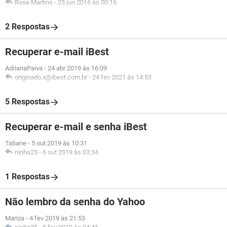
Rose Martins
-
25 jun 2016 às 00:16
2 Respostas
Recuperar e-mail iBest
AdrianaPaiva
-
24 abr 2019 às 16:09
originado.x@ibest.com.br
-
24 fev 2021 às 14:53
5 Respostas
Recuperar e-mail e senha iBest
Tatiane
-
5 out 2019 às 10:31
ninha25
-
6 out 2019 às 03:34
1 Respostas
Não lembro da senha do Yahoo
Mariza
-
4 fev 2019 às 21:53