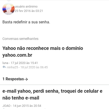
usuário anônimo
25 fev 2016 às 03:21
Basta redefinir a sua senha.
Conversas semelhantes
Yahoo não reconhece mais o domínio
yahoo.com.br
luna
-
17 jul 2020 às 15:41
ninha25
-
18 jul 2020 às 06:45
1 Respostas
e-mail yahoo, perdi senha, troquei de celular e
não tenho e-mail
JOAO
-
14 jun 2015 às 20:54