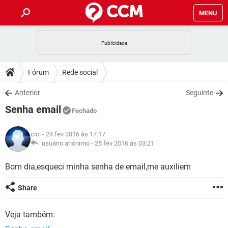
MENU
INÍCIO
JOGOS
WHATSAPP
DICAS
Fórum
Rede social
CELULAR
FACEBOOK
JOGOS
WHATSAPP
DOWNLOADS
Anterior
Seguinte
OUTLOOK
EXCEL
CELULAR
FACEBOOK
Senha email
INSTAGRAM
JOGOS
GMAIL
WHATSAPP
Fechado
FÓRUM
OUTLOOK
EXCEL
GUIA DE COMPRAS
CELULAR
FACEBOOK
cici
- 24 fev 2016 às 17:17
INSTAGRAM
JOGOS
GMAIL
WHATSAPP
GLOSSÁRIO
usuário anônimo -
25 fev 2016 às 03:21
OUTLOOK
EXCEL
GUIA DE COMPRAS
CELULAR
FACEBOOK
INSTAGRAM
JOGOS
GMAIL
WHATSAPP
Bom dia,esqueci minha senha de email,me auxiliem
OUTLOOK
EXCEL
GUIA DE COMPRAS
CELULAR
FACEBOOK
Share
INSTAGRAM
GMAIL
OUTLOOK
EXCEL
GUIA DE COMPRAS
Veja também:
INSTAGRAM
GMAIL