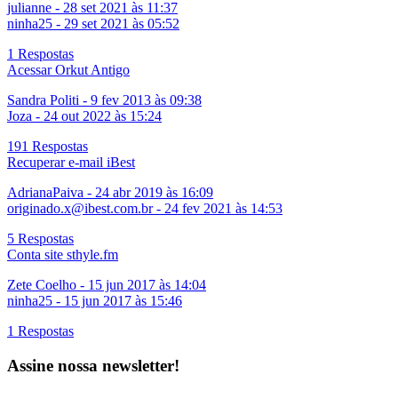
julianne
-
28 set 2021 às 11:37
ninha25
-
29 set 2021 às 05:52
1 Respostas
Acessar Orkut Antigo
Sandra Politi
-
9 fev 2013 às 09:38
Joza
-
24 out 2022 às 15:24
191 Respostas
Recuperar e-mail iBest
AdrianaPaiva
-
24 abr 2019 às 16:09
originado.x@ibest.com.br
-
24 fev 2021 às 14:53
5 Respostas
Conta site sthyle.fm
Zete Coelho
-
15 jun 2017 às 14:04
ninha25
-
15 jun 2017 às 15:46
1 Respostas
Assine nossa newsletter!