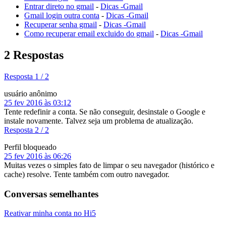
Entrar direto no gmail
-
Dicas -Gmail
Gmail login outra conta
-
Dicas -Gmail
Recuperar senha gmail
-
Dicas -Gmail
Como recuperar email excluido do gmail
-
Dicas -Gmail
2 Respostas
Resposta 1 / 2
usuário anônimo
25 fev 2016 às 03:12
Tente redefinir a conta. Se não conseguir, desinstale o Google e
instale novamente. Talvez seja um problema de atualização.
Resposta 2 / 2
Perfil bloqueado
25 fev 2016 às 06:26
Muitas vezes o simples fato de limpar o seu navegador (histórico e
cache) resolve. Tente também com outro navegador.
Conversas semelhantes
Reativar minha conta no Hi5