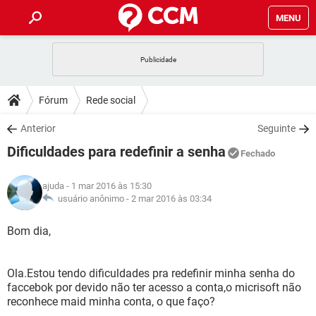
MENU
INÍCIO
JOGOS
WHATSAPP
DICAS
Fórum
Rede social
CELULAR
FACEBOOK
JOGOS
WHATSAPP
DOWNLOADS
Anterior
Seguinte
OUTLOOK
EXCEL
CELULAR
FACEBOOK
Dificuldades para redefinir a senha
INSTAGRAM
JOGOS
GMAIL
WHATSAPP
Fechado
FÓRUM
OUTLOOK
EXCEL
GUIA DE COMPRAS
CELULAR
FACEBOOK
ajuda
- 1 mar 2016 às 15:30
INSTAGRAM
JOGOS
GMAIL
WHATSAPP
GLOSSÁRIO
usuário anônimo -
2 mar 2016 às 03:34
OUTLOOK
EXCEL
GUIA DE COMPRAS
CELULAR
FACEBOOK
INSTAGRAM
JOGOS
GMAIL
WHATSAPP
Bom dia,
OUTLOOK
EXCEL
GUIA DE COMPRAS
CELULAR
FACEBOOK
INSTAGRAM
GMAIL
Ola.Estou tendo dificuldades pra redefinir minha senha do
OUTLOOK
EXCEL
GUIA DE COMPRAS
faccebok por devido não ter acesso a conta,o micrisoft não
INSTAGRAM
GMAIL
reconhece maid minha conta, o que faço?