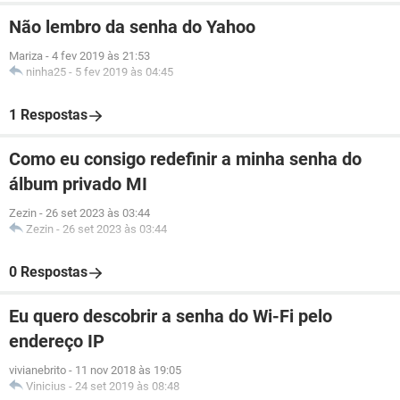
Não lembro da senha do Yahoo
Mariza
-
4 fev 2019 às 21:53
ninha25
-
5 fev 2019 às 04:45
1 Respostas
Como eu consigo redefinir a minha senha do
álbum privado MI
Zezin
-
26 set 2023 às 03:44
Zezin
-
26 set 2023 às 03:44
0 Respostas
Eu quero descobrir a senha do Wi-Fi pelo
endereço IP
vivianebrito
-
11 nov 2018 às 19:05
Vinicius
-
24 set 2019 às 08:48