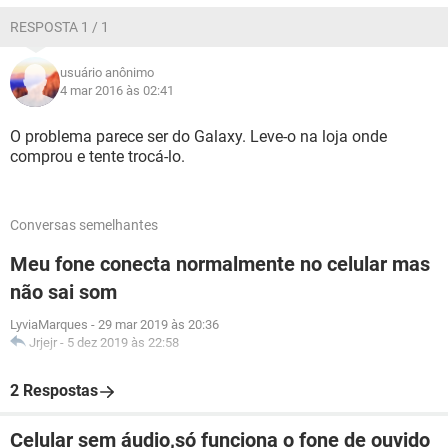
RESPOSTA 1 / 1
usuário anônimo
4 mar 2016 às 02:41
O problema parece ser do Galaxy. Leve-o na loja onde
comprou e tente trocá-lo.
Conversas semelhantes
Meu fone conecta normalmente no celular mas
não sai som
LyviaMarques
-
29 mar 2019 às 20:36
Jrjejr
-
5 dez 2019 às 22:58
2 Respostas
Celular sem áudio,só funciona o fone de ouvido