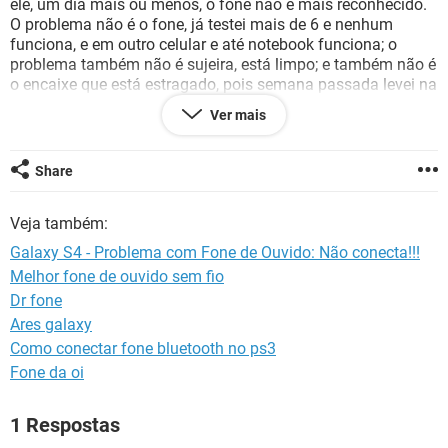
ele, um dia mais ou menos, o fone não é mais reconhecido.
GUIA DE COMPRAS
O problema não é o fone, já testei mais de 6 e nenhum
funciona, e em outro celular e até notebook funciona; o
problema também não é sujeira, está limpo; e também não é
o encaixe que está estragado, pois semana passada levei na
Autorizada e eles relataram que não havia nenhum
Ver mais
problema com a peça. Porém eu percebi que tem uma
maneira do fone voltar a funcionar, que é zerando o celular,
não apenas restaurando normal, tem que ir no wipe e limpar
Share
a data. Porém só funciona por algum tempo, apenas no
início dele "novo", depois de um tempo para de funcionar de
Veja também:
novo. Concluindo, não sei se esse caso já aconteceu com
algum de vocês, creio que o problema seja o software, e
Galaxy S4 - Problema com Fone de Ouvido: Não conecta!!!
queria saber se tem alguma maneira de arrumar isso, porque
Melhor fone de ouvido sem fio
está complicado aqui.
Dr fone
Obrigado :D.
Ares galaxy
Como conectar fone bluetooth no ps3
Fone da oi
1 Respostas