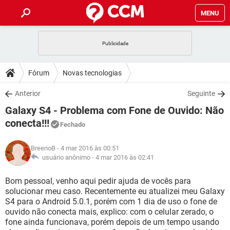
MENU
INÍCIO
JOGOS
WHATSAPP
DICAS
Fórum
Novas tecnologias
CELULAR
FACEBOOK
JOGOS
WHATSAPP
DOWNLOADS
Anterior
Seguinte
OUTLOOK
EXCEL
CELULAR
FACEBOOK
Galaxy S4 - Problema com Fone de Ouvido: Não
INSTAGRAM
JOGOS
GMAIL
WHATSAPP
FÓRUM
OUTLOOK
EXCEL
conecta!!!
Fechado
GUIA DE COMPRAS
CELULAR
FACEBOOK
INSTAGRAM
JOGOS
GMAIL
WHATSAPP
GLOSSÁRIO
OUTLOOK
EXCEL
BreenoB
- 4 mar 2016 às 00:51
GUIA DE COMPRAS
CELULAR
FACEBOOK
usuário anônimo -
4 mar 2016 às 02:41
INSTAGRAM
JOGOS
GMAIL
WHATSAPP
OUTLOOK
EXCEL
Bom pessoal, venho aqui pedir ajuda de vocês para
GUIA DE COMPRAS
CELULAR
FACEBOOK
INSTAGRAM
GMAIL
solucionar meu caso. Recentemente eu atualizei meu Galaxy
OUTLOOK
EXCEL
S4 para o Android 5.0.1, porém com 1 dia de uso o fone de
GUIA DE COMPRAS
ouvido não conecta mais, explico: com o celular zerado, o
INSTAGRAM
GMAIL
fone ainda funcionava, porém depois de um tempo usando