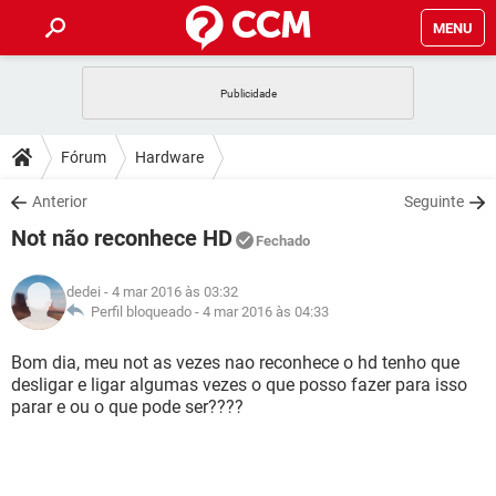
MENU
INÍCIO
JOGOS
WHATSAPP
DICAS
Fórum
Hardware
CELULAR
FACEBOOK
JOGOS
WHATSAPP
DOWNLOADS
Anterior
Seguinte
OUTLOOK
EXCEL
CELULAR
FACEBOOK
Not não reconhece HD
INSTAGRAM
JOGOS
GMAIL
WHATSAPP
Fechado
FÓRUM
OUTLOOK
EXCEL
GUIA DE COMPRAS
CELULAR
FACEBOOK
dedei
- 4 mar 2016 às 03:32
INSTAGRAM
JOGOS
GMAIL
WHATSAPP
GLOSSÁRIO
Perfil bloqueado -
4 mar 2016 às 04:33
OUTLOOK
EXCEL
GUIA DE COMPRAS
CELULAR
FACEBOOK
INSTAGRAM
JOGOS
GMAIL
WHATSAPP
Bom dia, meu not as vezes nao reconhece o hd tenho que
OUTLOOK
EXCEL
desligar e ligar algumas vezes o que posso fazer para isso
GUIA DE COMPRAS
CELULAR
FACEBOOK
parar e ou o que pode ser????
INSTAGRAM
GMAIL
OUTLOOK
EXCEL
GUIA DE COMPRAS
INSTAGRAM
GMAIL