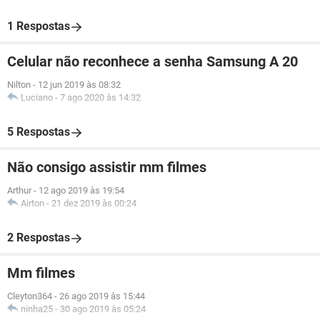
1 Respostas
Celular não reconhece a senha Samsung A 20
Nilton
-
12 jun 2019 às 08:32
Luciano
-
7 ago 2020 às 14:32
5 Respostas
Não consigo assistir mm filmes
Arthur
-
12 ago 2019 às 19:54
Airton
-
21 dez 2019 às 00:24
2 Respostas
Mm filmes
Cleyton364
-
26 ago 2019 às 15:44
ninha25
-
30 ago 2019 às 05:24