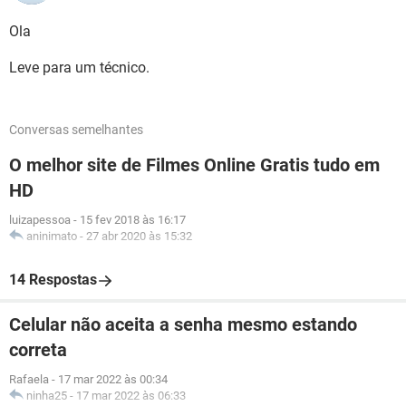
Ola
Leve para um técnico.
Conversas semelhantes
O melhor site de Filmes Online Gratis tudo em
HD
luizapessoa
-
15 fev 2018 às 16:17
aninimato
-
27 abr 2020 às 15:32
14 Respostas
Celular não aceita a senha mesmo estando
correta
Rafaela
-
17 mar 2022 às 00:34
ninha25
-
17 mar 2022 às 06:33