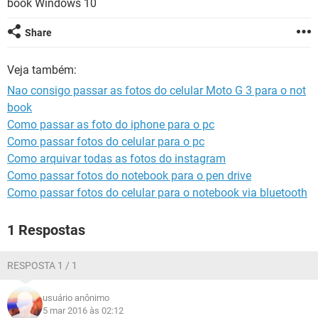
book Windows 10
GUIA DE COMPRAS
Share
Veja também:
Nao consigo passar as fotos do celular Moto G 3 para o not
book
Como passar as foto do iphone para o pc
Como passar fotos do celular para o pc
Como arquivar todas as fotos do instagram
Como passar fotos do notebook para o pen drive
Como passar fotos do celular para o notebook via bluetooth
1 Respostas
RESPOSTA 1 / 1
usuário anônimo
5 mar 2016 às 02:12