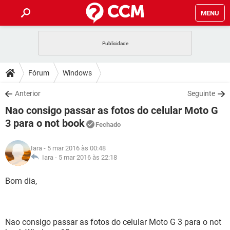
MENU
INÍCIO
JOGOS
WHATSAPP
DICAS
Fórum
Windows
CELULAR
FACEBOOK
JOGOS
WHATSAPP
DOWNLOADS
Anterior
Seguinte
OUTLOOK
EXCEL
CELULAR
FACEBOOK
Nao consigo passar as fotos do celular Moto G
INSTAGRAM
JOGOS
GMAIL
WHATSAPP
FÓRUM
OUTLOOK
EXCEL
3 para o not book
Fechado
GUIA DE COMPRAS
CELULAR
FACEBOOK
INSTAGRAM
JOGOS
GMAIL
WHATSAPP
GLOSSÁRIO
OUTLOOK
EXCEL
Iara
- 5 mar 2016 às 00:48
GUIA DE COMPRAS
CELULAR
FACEBOOK
Iara -
5 mar 2016 às 22:18
INSTAGRAM
JOGOS
GMAIL
WHATSAPP
OUTLOOK
EXCEL
Bom dia,
GUIA DE COMPRAS
CELULAR
FACEBOOK
INSTAGRAM
GMAIL
OUTLOOK
EXCEL
GUIA DE COMPRAS
INSTAGRAM
GMAIL
Nao consigo passar as fotos do celular Moto G 3 para o not