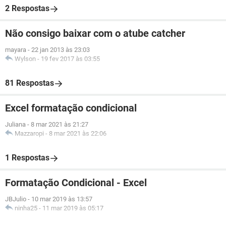
2 Respostas
Não consigo baixar com o atube catcher
mayara
-
22 jan 2013 às 23:03
Wylson
-
19 fev 2017 às 03:55
81 Respostas
Excel formatação condicional
Juliana
-
8 mar 2021 às 21:27
Mazzaropi
-
8 mar 2021 às 22:06
1 Respostas
Formatação Condicional - Excel
JBJulio
-
10 mar 2019 às 13:57
ninha25
-
11 mar 2019 às 05:17