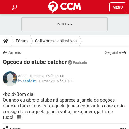
MENU
INÍCIO
JOGOS
WHATSAPP
DICAS
Fórum
Softwares e aplicativos
CELULAR
FACEBOOK
JOGOS
WHATSAPP
DOWNLOADS
Anterior
Seguinte
OUTLOOK
EXCEL
CELULAR
FACEBOOK
Opções do atube catcher
INSTAGRAM
JOGOS
GMAIL
WHATSAPP
Fechado
FÓRUM
OUTLOOK
EXCEL
GUIA DE COMPRAS
CELULAR
FACEBOOK
Maria
- 10 mar 2016 às 09:08
INSTAGRAM
JOGOS
GMAIL
WHATSAPP
GLOSSÁRIO
aaafelix
-
10 mar 2016 às 10:30
OUTLOOK
EXCEL
GUIA DE COMPRAS
CELULAR
FACEBOOK
INSTAGRAM
JOGOS
GMAIL
WHATSAPP
<bold>Bom dia,
OUTLOOK
EXCEL
Quando eu abro o atube nã aparece a janela de opções,
GUIA DE COMPRAS
CELULAR
FACEBOOK
onde eu baixo musicas, aquela janela com várias cores, não
INSTAGRAM
GMAIL
consigo fazer aquela janela volta, me ajudem, já fiz de
OUTLOOK
EXCEL
GUIA DE COMPRAS
tudo!!!!!!!!
INSTAGRAM
GMAIL