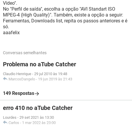
Vídeo".
No "Perfil de saída", escolha a opção "AVI Standart ISO
MPEG-4 (High Quality)". Também, existe a opção a seguir:
Ferramentas, Downloads list, repita os passos anteriores e é
só.
aaafelix
Conversas semelhantes
Problema no aTube Catcher
Claudio Henrique
-
29 jul 2010 às 19:48
MarcosDangelo
-
19 jun 2019 às 21:43
149 Respostas
erro 410 no aTube Catcher
Lourdes
-
29 set 2021 às 13:30
Carlos
-
1 mar 2022 às 23:00