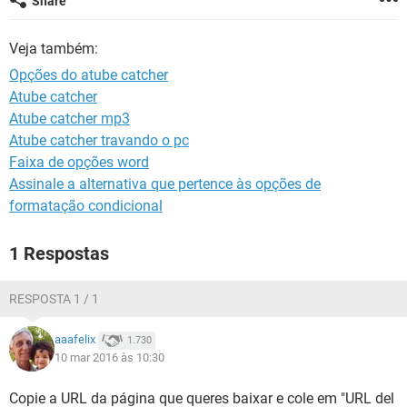
Share
GUIA DE COMPRAS
Veja também:
Opções do atube catcher
Atube catcher
Atube catcher mp3
Atube catcher travando o pc
Faixa de opções word
Assinale a alternativa que pertence às opções de
formatação condicional
1 Respostas
RESPOSTA 1 / 1
aaafelix
1.730
10 mar 2016 às 10:30
Copie a URL da página que queres baixar e cole em "URL del