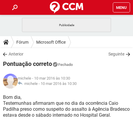
MENU
INÍCIO
JOGOS
WHATSAPP
DICAS
Fórum
Microsoft Office
CELULAR
FACEBOOK
JOGOS
WHATSAPP
DOWNLOADS
Anterior
Seguinte
OUTLOOK
EXCEL
CELULAR
FACEBOOK
Pontuação correto
INSTAGRAM
JOGOS
GMAIL
WHATSAPP
Fechado
FÓRUM
OUTLOOK
EXCEL
GUIA DE COMPRAS
CELULAR
FACEBOOK
michele
- 10 mar 2016 às 10:30
INSTAGRAM
JOGOS
GMAIL
WHATSAPP
GLOSSÁRIO
michele -
10 mar 2016 às 10:30
OUTLOOK
EXCEL
GUIA DE COMPRAS
CELULAR
FACEBOOK
INSTAGRAM
JOGOS
GMAIL
WHATSAPP
Bom dia,
OUTLOOK
EXCEL
Testemunhas afirmaram que no dia da ocorrência Caio
GUIA DE COMPRAS
CELULAR
FACEBOOK
Padilha preso como suspeito do assalto à Agência Bradesco
INSTAGRAM
GMAIL
estava desde o sábado internado no Hospital Geral.
OUTLOOK
EXCEL
GUIA DE COMPRAS
INSTAGRAM
GMAIL