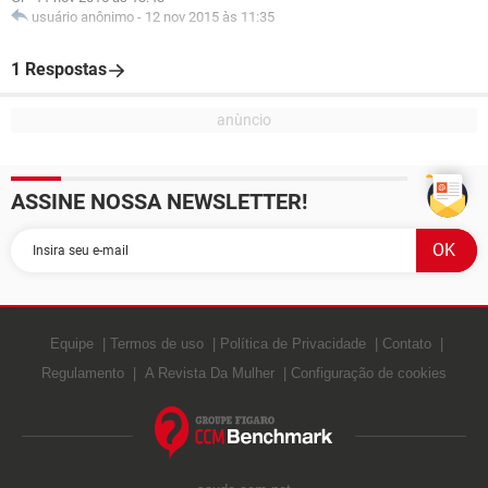
usuário anônimo
-
12 nov 2015 às 11:35
1 Respostas
ASSINE NOSSA NEWSLETTER!
Equipe
Termos de uso
Política de Privacidade
Contato
Regulamento
A Revista Da Mulher
Configuração de cookies