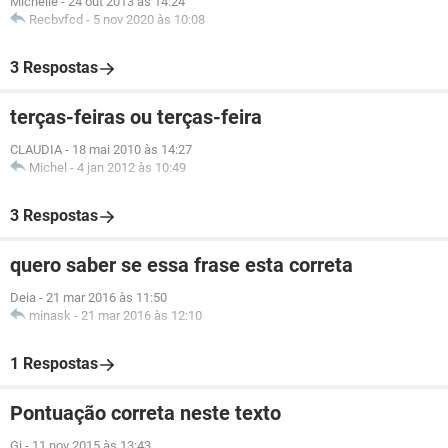
Michelle
-
24 out 2013 às 14:24
Recbvfcd
-
5 nov 2020 às 10:08
3 Respostas
terças-feiras ou terças-feira
CLAUDIA
-
18 mai 2010 às 14:27
Michel
-
4 jan 2012 às 10:49
3 Respostas
quero saber se essa frase esta correta
Deia
-
21 mar 2016 às 11:50
minask
-
21 mar 2016 às 12:10
1 Respostas
Pontuação correta neste texto
Gi
-
11 nov 2015 às 13:43