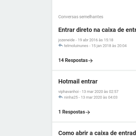
Conversas semelhantes
Entrar direto na caixa de ent
jozeneide
-
19 abr 2016 às 15:18
telmoluinunes
-
15 jan 2018 às 20:04
14 Respostas
Hotmail entrar
viphavanhoi
-
13 mar 2020 às 02:57
ninha25
-
13 mar 2020 às 04:03
1 Respostas
Como abrir a caixa de entra