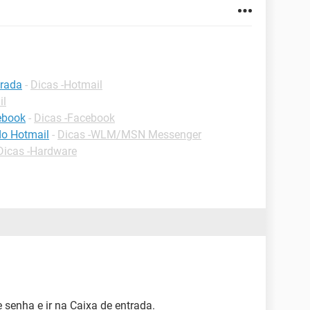
trada
-
Dicas -Hotmail
il
cebook
-
Dicas -Facebook
do Hotmail
-
Dicas -WLM/MSN Messenger
Dicas -Hardware
e senha e ir na Caixa de entrada.