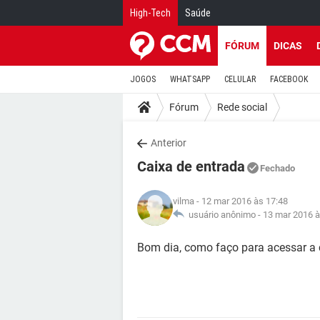
High-Tech
Saúde
FÓRUM
DICAS
JOGOS
WHATSAPP
CELULAR
FACEBOOK
Fórum
Rede social
Anterior
Caixa de entrada
Fechado
vilma
- 12 mar 2016 às 17:48
usuário anônimo -
13 mar 2016 à
Bom dia, como faço para acessar a 