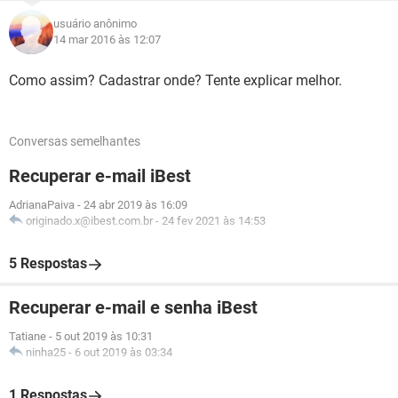
usuário anônimo
14 mar 2016 às 12:07
Como assim? Cadastrar onde? Tente explicar melhor.
Conversas semelhantes
Recuperar e-mail iBest
AdrianaPaiva
-
24 abr 2019 às 16:09
originado.x@ibest.com.br
-
24 fev 2021 às 14:53
5 Respostas
Recuperar e-mail e senha iBest
Tatiane
-
5 out 2019 às 10:31
ninha25
-
6 out 2019 às 03:34
1 Respostas