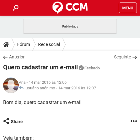
MENU
INÍCIO
JOGOS
WHATSAPP
DICAS
Fórum
Rede social
CELULAR
FACEBOOK
JOGOS
WHATSAPP
DOWNLOADS
Anterior
Seguinte
OUTLOOK
EXCEL
CELULAR
FACEBOOK
Quero cadastrar um e-mail
INSTAGRAM
JOGOS
GMAIL
WHATSAPP
Fechado
FÓRUM
OUTLOOK
EXCEL
GUIA DE COMPRAS
CELULAR
FACEBOOK
Ana
- 14 mar 2016 às 12:06
INSTAGRAM
JOGOS
GMAIL
WHATSAPP
GLOSSÁRIO
usuário anônimo -
14 mar 2016 às 12:07
OUTLOOK
EXCEL
GUIA DE COMPRAS
CELULAR
FACEBOOK
INSTAGRAM
JOGOS
GMAIL
WHATSAPP
Bom dia, quero cadastrar um e-mail
OUTLOOK
EXCEL
GUIA DE COMPRAS
CELULAR
FACEBOOK
INSTAGRAM
GMAIL
OUTLOOK
EXCEL
Share
GUIA DE COMPRAS
INSTAGRAM
GMAIL
Veja também: