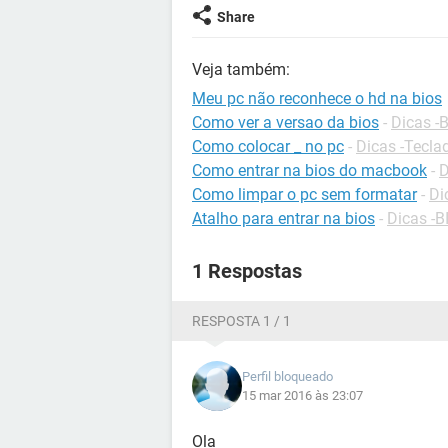
Share
Veja também:
Meu pc não reconhece o hd na bios
Como ver a versao da bios
-
Dicas -
Como colocar _ no pc
-
Dicas -Tecla
Como entrar na bios do macbook
-
D
Como limpar o pc sem formatar
-
Di
Atalho para entrar na bios
-
Dicas -B
1 Respostas
RESPOSTA 1 / 1
Perfil bloqueado
15 mar 2016 às 23:07
Ola