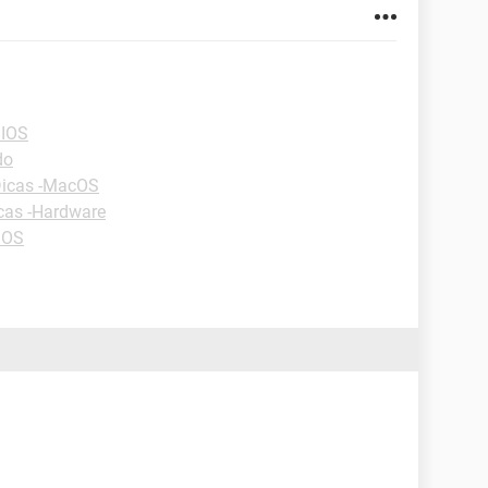
BIOS
do
icas -MacOS
cas -Hardware
IOS