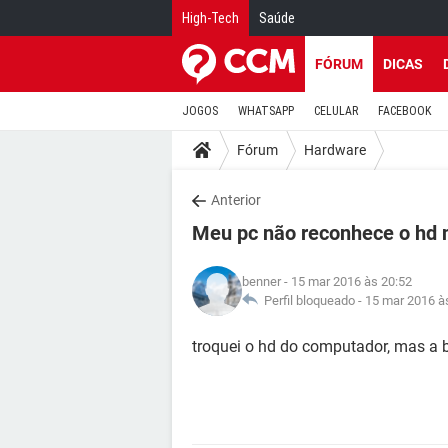
High-Tech
Saúde
FÓRUM
DICAS
JOGOS
WHATSAPP
CELULAR
FACEBOOK
Fórum
Hardware
Anterior
Meu pc não reconhece o hd 
benner
- 15 mar 2016 às 20:52
Perfil bloqueado -
15 mar 2016 à
troquei o hd do computador, mas a 