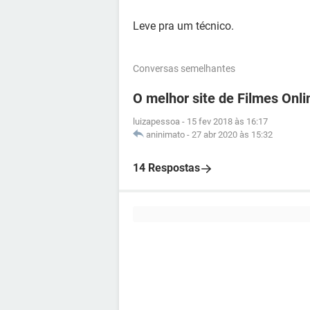
Leve pra um técnico.
Conversas semelhantes
O melhor site de Filmes Onl
luizapessoa
-
15 fev 2018 às 16:17
aninimato
-
27 abr 2020 às 15:32
14 Respostas