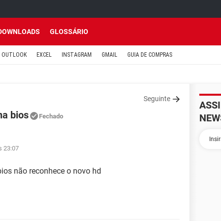
DOWNLOADS
GLOSSÁRIO
OUTLOOK
EXCEL
INSTAGRAM
GMAIL
GUIA DE COMPRAS
Seguinte
ASS
na bios
NEW
Fechado
s 23:07
bios não reconhece o novo hd