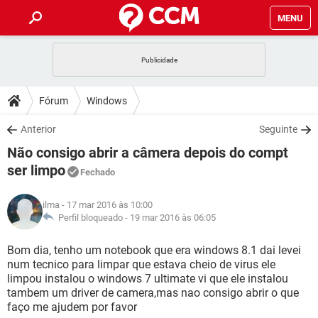
MENU
INÍCIO
JOGOS
WHATSAPP
DICAS
Fórum
Windows
CELULAR
FACEBOOK
JOGOS
WHATSAPP
DOWNLOADS
Anterior
Seguinte
OUTLOOK
EXCEL
CELULAR
FACEBOOK
Não consigo abrir a câmera depois do compt
INSTAGRAM
JOGOS
GMAIL
WHATSAPP
FÓRUM
OUTLOOK
EXCEL
ser limpo
Fechado
GUIA DE COMPRAS
CELULAR
FACEBOOK
INSTAGRAM
JOGOS
GMAIL
WHATSAPP
GLOSSÁRIO
OUTLOOK
EXCEL
ilma
- 17 mar 2016 às 10:00
GUIA DE COMPRAS
CELULAR
FACEBOOK
Perfil bloqueado -
19 mar 2016 às 06:05
INSTAGRAM
JOGOS
GMAIL
WHATSAPP
OUTLOOK
EXCEL
Bom dia, tenho um notebook que era windows 8.1 dai levei
GUIA DE COMPRAS
CELULAR
FACEBOOK
INSTAGRAM
GMAIL
num tecnico para limpar que estava cheio de virus ele
OUTLOOK
EXCEL
limpou instalou o windows 7 ultimate vi que ele instalou
GUIA DE COMPRAS
tambem um driver de camera,mas nao consigo abrir o que
INSTAGRAM
GMAIL
faço me ajudem por favor