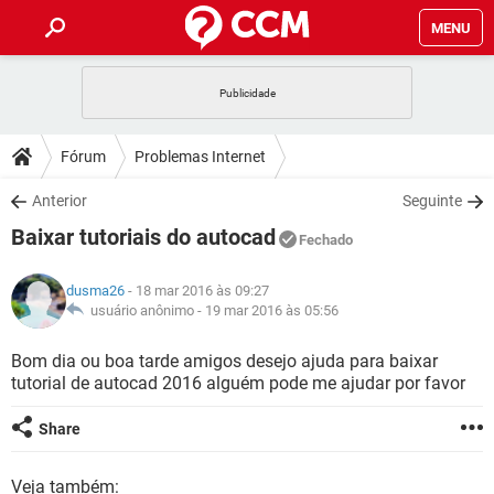
MENU
INÍCIO
JOGOS
WHATSAPP
DICAS
Fórum
Problemas Internet
CELULAR
FACEBOOK
JOGOS
WHATSAPP
DOWNLOADS
Anterior
Seguinte
OUTLOOK
EXCEL
CELULAR
FACEBOOK
Baixar tutoriais do autocad
INSTAGRAM
JOGOS
GMAIL
WHATSAPP
Fechado
FÓRUM
OUTLOOK
EXCEL
GUIA DE COMPRAS
CELULAR
FACEBOOK
dusma26
- 18 mar 2016 às 09:27
INSTAGRAM
JOGOS
GMAIL
WHATSAPP
GLOSSÁRIO
usuário anônimo -
19 mar 2016 às 05:56
OUTLOOK
EXCEL
GUIA DE COMPRAS
CELULAR
FACEBOOK
INSTAGRAM
JOGOS
GMAIL
WHATSAPP
Bom dia ou boa tarde amigos desejo ajuda para baixar
OUTLOOK
EXCEL
tutorial de autocad 2016 alguém pode me ajudar por favor
GUIA DE COMPRAS
CELULAR
FACEBOOK
INSTAGRAM
GMAIL
OUTLOOK
EXCEL
Share
GUIA DE COMPRAS
INSTAGRAM
GMAIL
Veja também: