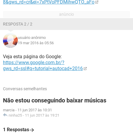
8&gws_rd=cr&ei=7xPtVoPFDMihwQTO_aFo
RESPOSTA 2 / 2
usuário anônimo
19 mar 2016 às 05:56
Veja esta página do Google:
https://www.google.com.br/?
gws_rd=ssl#q=tutorial+autocad+2016
Conversas semelhantes
Não estou conseguindo baixar músicas
marcia
-
11 jun 2017 às 10:31
ninha25
-
11 jun 2017 às 19:21
1 Respostas