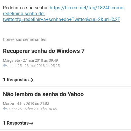
Redefina a sua senha:
https://br.ccm.net/faq/18240-como-
redefinir-a-senha-do-
twitter#q=redefinir+a+senha+do+Twitter&cur=2&url=%2F
Conversas semelhantes
Recuperar senha do Windows 7
Margarete
-
27 mai 2018 às 09:49
ninha25
-
28 mai 2018 às 05:25
1 Respostas
Não lembro da senha do Yahoo
Mariza
-
4 fev 2019 às 21:53
ninha25
-
5 fev 2019 às 04:45
1 Respostas