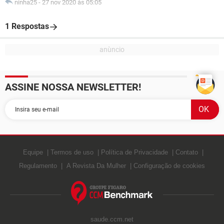
ninha25
-
27 nov 2020 às 05:05
1 Respostas
ASSINE NOSSA NEWSLETTER!
Equipe
Termos de uso
Política de Privacidade
Contato
Regulamento
A Revista Da Mulher
Configuração de cookies
saude.ccm.net