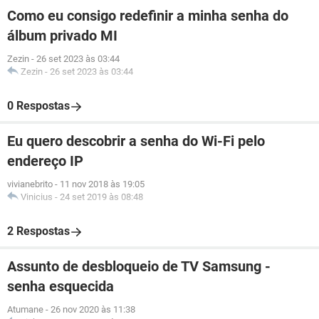
Como eu consigo redefinir a minha senha do
álbum privado MI
Zezin
-
26 set 2023 às 03:44
Zezin
-
26 set 2023 às 03:44
0 Respostas
Eu quero descobrir a senha do Wi-Fi pelo
endereço IP
vivianebrito
-
11 nov 2018 às 19:05
Vinicius
-
24 set 2019 às 08:48
2 Respostas
Assunto de desbloqueio de TV Samsung -
senha esquecida
Atumane
-
26 nov 2020 às 11:38