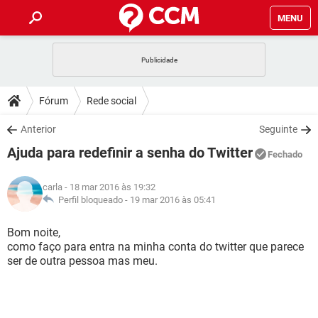
MENU
INÍCIO
JOGOS
WHATSAPP
DICAS
Fórum
Rede social
CELULAR
FACEBOOK
JOGOS
WHATSAPP
DOWNLOADS
Anterior
Seguinte
OUTLOOK
EXCEL
CELULAR
FACEBOOK
Ajuda para redefinir a senha do Twitter
INSTAGRAM
JOGOS
GMAIL
WHATSAPP
Fechado
FÓRUM
OUTLOOK
EXCEL
GUIA DE COMPRAS
CELULAR
FACEBOOK
carla
- 18 mar 2016 às 19:32
INSTAGRAM
JOGOS
GMAIL
WHATSAPP
GLOSSÁRIO
Perfil bloqueado -
19 mar 2016 às 05:41
OUTLOOK
EXCEL
GUIA DE COMPRAS
CELULAR
FACEBOOK
INSTAGRAM
JOGOS
GMAIL
WHATSAPP
Bom noite,
OUTLOOK
EXCEL
como faço para entra na minha conta do twitter que parece
GUIA DE COMPRAS
CELULAR
FACEBOOK
ser de outra pessoa mas meu.
INSTAGRAM
GMAIL
OUTLOOK
EXCEL
GUIA DE COMPRAS
INSTAGRAM
GMAIL