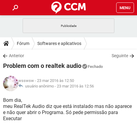
MENU
INÍCIO
JOGOS
WHATSAPP
DICAS
Fórum
Softwares e aplicativos
CELULAR
FACEBOOK
JOGOS
WHATSAPP
DOWNLOADS
Anterior
Seguinte
OUTLOOK
EXCEL
CELULAR
FACEBOOK
Problem com o realtek audio
INSTAGRAM
JOGOS
GMAIL
WHATSAPP
Fechado
FÓRUM
OUTLOOK
EXCEL
GUIA DE COMPRAS
CELULAR
FACEBOOK
wsswsw
- 23 mar 2016 às 12:50
INSTAGRAM
JOGOS
GMAIL
WHATSAPP
GLOSSÁRIO
usuário anônimo -
23 mar 2016 às 12:56
OUTLOOK
EXCEL
GUIA DE COMPRAS
CELULAR
FACEBOOK
INSTAGRAM
JOGOS
GMAIL
WHATSAPP
Bom dia,
OUTLOOK
EXCEL
meu RealTek Audio diz que está instalado mas não aparece
GUIA DE COMPRAS
CELULAR
FACEBOOK
e não quer abrir o Programa. Só pede permissão para
INSTAGRAM
GMAIL
Executar
OUTLOOK
EXCEL
GUIA DE COMPRAS
INSTAGRAM
GMAIL