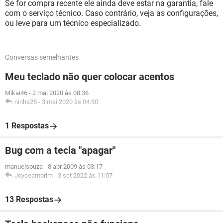
Se for compra recente ele ainda deve estar na garantia, fale
com o serviço técnico. Caso contrário, veja as configurações,
ou leve para um técnico especializado.
Conversas semelhantes
Meu teclado não quer colocar acentos
Mikai46
-
2 mai 2020 às 08:36
ninha25
-
3 mai 2020 às 04:50
1 Respostas
Bug com a tecla "apagar"
manuelsouza
-
8 abr 2009 às 03:17
Joyceamorim
-
3 set 2022 às 11:07
13 Respostas