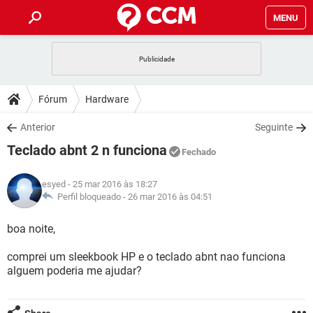
MENU
INÍCIO
JOGOS
WHATSAPP
DICAS
Fórum
Hardware
CELULAR
FACEBOOK
JOGOS
WHATSAPP
DOWNLOADS
Anterior
Seguinte
OUTLOOK
EXCEL
CELULAR
FACEBOOK
Teclado abnt 2 n funciona
INSTAGRAM
JOGOS
GMAIL
WHATSAPP
Fechado
FÓRUM
OUTLOOK
EXCEL
GUIA DE COMPRAS
CELULAR
FACEBOOK
esyed
- 25 mar 2016 às 18:27
INSTAGRAM
JOGOS
GMAIL
WHATSAPP
GLOSSÁRIO
Perfil bloqueado -
26 mar 2016 às 04:51
OUTLOOK
EXCEL
GUIA DE COMPRAS
CELULAR
FACEBOOK
INSTAGRAM
JOGOS
GMAIL
WHATSAPP
boa noite,
OUTLOOK
EXCEL
GUIA DE COMPRAS
CELULAR
FACEBOOK
comprei um sleekbook HP e o teclado abnt nao funciona
INSTAGRAM
GMAIL
alguem poderia me ajudar?
OUTLOOK
EXCEL
GUIA DE COMPRAS
INSTAGRAM
GMAIL