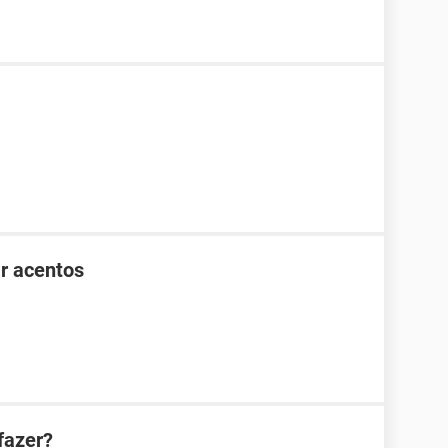
r acentos
fazer?