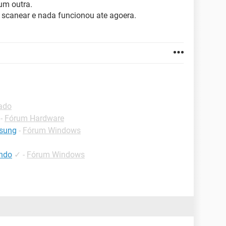
ir um outra.
ra scanear e nada funcionou ate agoera.
lado
-
Fórum Hardware
msung
-
Fórum Windows
ando
✓
-
Fórum Windows