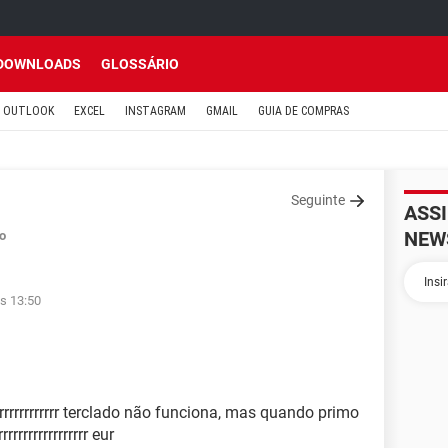
DOWNLOADS
GLOSSÁRIO
OUTLOOK
EXCEL
INSTAGRAM
GMAIL
GUIA DE COMPRAS
Seguinte
ASS
NEW
o
s 13:50
rrrrrrrrrrrrrr terclado não funciona, mas quando primo
rrrrrrrrrrrrrrrr eur