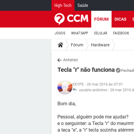
High-Tech
Saúde
FÓRUM
DICAS
JOGOS
WHATSAPP
CELULAR
FACEBOOK
Fórum
Hardware
Anterior
Tecla "r" não funciona
Fechad
KEYPE
- 26 mar 2016 às 07:01
usuário anônimo -
26 mar 2016 à
Bom dia,
Pessoal, alguém pode me ajudar?
e o serguinter: a Tecla "r" do meurrr
a teca "e", a "r" tecla sozinha atérrrrrrrr