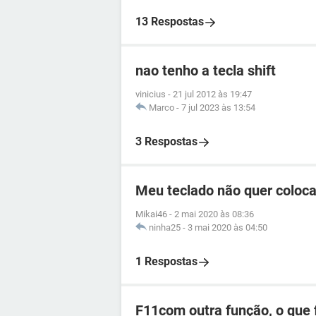
13 Respostas
nao tenho a tecla shift
vinicius
-
21 jul 2012 às 19:47
Marco
-
7 jul 2023 às 13:54
3 Respostas
Meu teclado não quer coloca
Mikai46
-
2 mai 2020 às 08:36
ninha25
-
3 mai 2020 às 04:50
1 Respostas
F11com outra função, o que 