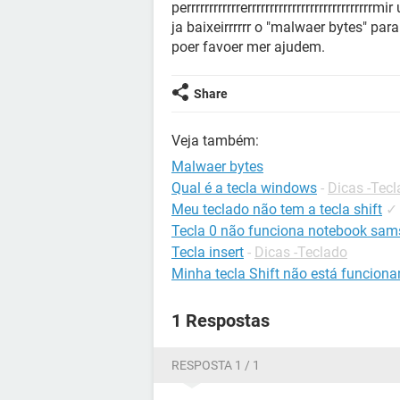
perrrrrrrrrrrrerrrrrrrrrrrrrrrrrrrrrrrrrrrrm
ja baixeirrrrrr o "malwaer bytes" pa
poer favoer mer ajudem.
Share
Veja também:
Malwaer bytes
Qual é a tecla windows
-
Dicas -Tec
Meu teclado não tem a tecla shift
✓
Tecla 0 não funciona notebook sa
Tecla insert
-
Dicas -Teclado
Minha tecla Shift não está funcion
1 Respostas
RESPOSTA 1 / 1