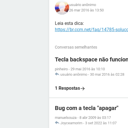
usuário anônimo
26 mar 2016 às 13:50
Leia esta dica:
https://br.ccm.net/faq/14785-soluc
Conversas semelhantes
Tecla backspace não funcio
pinheiro
-
29 mai 2016 às 10:10
usuário anônimo
-
30 mai 2016 às 02:28
1 Respostas
Bug com a tecla "apagar"
manuelsouza
-
8 abr 2009 às 03:17
Joyceamorim
-
3 set 2022 às 11:07