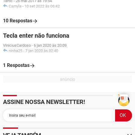
Tartic
-
26 mai 2017 às 19:54
Camyla
-
10 set 2022 às 06:42
10 Respostas
Tecla enter não funciona
ViniciusCardoso
-
6 jan 2020 às 20:09
ninha25
-
7 jan 2020 às 02:40
1 Respostas
ASSINE NOSSA NEWSLETTER!