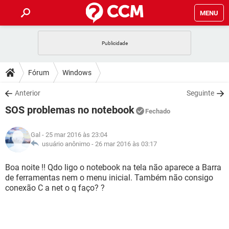
MENU
INÍCIO
JOGOS
WHATSAPP
DICAS
Fórum
Windows
CELULAR
FACEBOOK
JOGOS
WHATSAPP
DOWNLOADS
Anterior
Seguinte
OUTLOOK
EXCEL
CELULAR
FACEBOOK
SOS problemas no notebook
INSTAGRAM
JOGOS
GMAIL
WHATSAPP
Fechado
FÓRUM
OUTLOOK
EXCEL
GUIA DE COMPRAS
CELULAR
FACEBOOK
Gal
- 25 mar 2016 às 23:04
INSTAGRAM
JOGOS
GMAIL
WHATSAPP
GLOSSÁRIO
usuário anônimo -
26 mar 2016 às 03:17
OUTLOOK
EXCEL
GUIA DE COMPRAS
CELULAR
FACEBOOK
INSTAGRAM
JOGOS
GMAIL
WHATSAPP
Boa noite !! Qdo ligo o notebook na tela não aparece a Barra
OUTLOOK
EXCEL
de ferramentas nem o menu inicial. Também não consigo
GUIA DE COMPRAS
CELULAR
FACEBOOK
conexão C a net o q faço? ?
INSTAGRAM
GMAIL
OUTLOOK
EXCEL
GUIA DE COMPRAS
INSTAGRAM
GMAIL