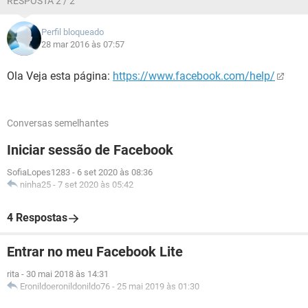
RESPOSTA 2 / 2
Perfil bloqueado
28 mar 2016 às 07:57
Ola Veja esta página:
https://www.facebook.com/help/
Conversas semelhantes
Iniciar sessão de Facebook
SofiaLopes1283
-
6 set 2020 às 08:36
ninha25
-
7 set 2020 às 05:42
4 Respostas
Entrar no meu Facebook Lite
rita
-
30 mai 2018 às 14:31
Eronildoeronildonildo76
-
25 mai 2019 às 01:30