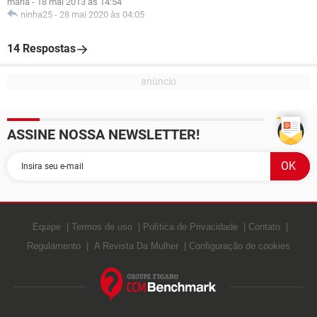
maria
-
18 mai 2013 às 14:54
ninha25
-
28 mai 2020 às 04:05
14 Respostas
ASSINE NOSSA NEWSLETTER!
Equipe
Termos de uso
Política de Privacidade
Contato
Regulamento
A Revista Da Mulher
Configuração de cookies