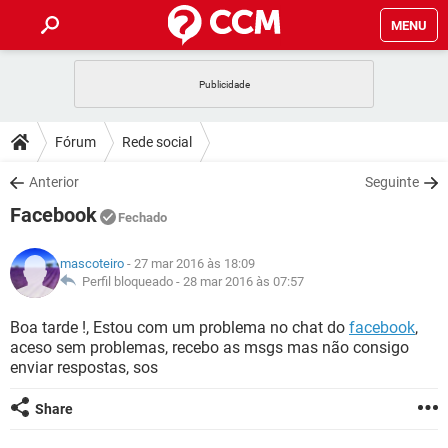
MENU
INÍCIO
JOGOS
WHATSAPP
DICAS
Fórum
Rede social
CELULAR
FACEBOOK
JOGOS
WHATSAPP
DOWNLOADS
Anterior
Seguinte
OUTLOOK
EXCEL
CELULAR
FACEBOOK
Facebook
INSTAGRAM
JOGOS
GMAIL
WHATSAPP
Fechado
FÓRUM
OUTLOOK
EXCEL
GUIA DE COMPRAS
CELULAR
FACEBOOK
mascoteiro
- 27 mar 2016 às 18:09
INSTAGRAM
JOGOS
GMAIL
WHATSAPP
GLOSSÁRIO
Perfil bloqueado -
28 mar 2016 às 07:57
OUTLOOK
EXCEL
GUIA DE COMPRAS
CELULAR
FACEBOOK
INSTAGRAM
JOGOS
GMAIL
WHATSAPP
Boa tarde !, Estou com um problema no chat do
facebook
,
OUTLOOK
EXCEL
aceso sem problemas, recebo as msgs mas não consigo
GUIA DE COMPRAS
CELULAR
FACEBOOK
enviar respostas, sos
INSTAGRAM
GMAIL
OUTLOOK
EXCEL
GUIA DE COMPRAS
Share
INSTAGRAM
GMAIL