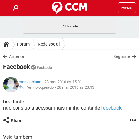
MENU
INÍCIO
JOGOS
WHATSAPP
DICAS
Fórum
Rede social
CELULAR
FACEBOOK
JOGOS
WHATSAPP
DOWNLOADS
Anterior
Seguinte
OUTLOOK
EXCEL
CELULAR
FACEBOOK
Facebook
INSTAGRAM
JOGOS
GMAIL
WHATSAPP
Fechado
FÓRUM
OUTLOOK
EXCEL
GUIA DE COMPRAS
CELULAR
FACEBOOK
monicabiano
- 28 mar 2016 às 15:01
INSTAGRAM
JOGOS
GMAIL
WHATSAPP
GLOSSÁRIO
Perfil bloqueado -
28 mar 2016 às 23:13
OUTLOOK
EXCEL
GUIA DE COMPRAS
CELULAR
FACEBOOK
INSTAGRAM
JOGOS
GMAIL
WHATSAPP
boa tarde
OUTLOOK
EXCEL
nao consigo a acessar mais minha conta de
facebook
GUIA DE COMPRAS
CELULAR
FACEBOOK
INSTAGRAM
GMAIL
OUTLOOK
EXCEL
Share
GUIA DE COMPRAS
INSTAGRAM
GMAIL
Veja também: