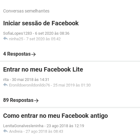
Conversas semelhantes
Iniciar sessão de Facebook
SofiaLopes1283
-
6 set 2020 às 08:36
ninha25
-
7 set 2020 às 05:42
4 Respostas
Entrar no meu Facebook Lite
rita
-
30 mai 2018 às 14:31
Eronildoeronildonildo76
-
25 mai 2019 às 01:30
89 Respostas
Como entrar no meu Facebook antigo
LenitaGonalvesleninha
-
23 ago 2018 às 12:19
Andreia
-
27 ago 2018 às 08:43