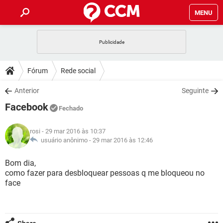
MENU
INÍCIO
JOGOS
WHATSAPP
DICAS
Fórum
Rede social
CELULAR
FACEBOOK
JOGOS
WHATSAPP
DOWNLOADS
Anterior
Seguinte
OUTLOOK
EXCEL
CELULAR
FACEBOOK
Facebook
INSTAGRAM
JOGOS
GMAIL
WHATSAPP
Fechado
FÓRUM
OUTLOOK
EXCEL
GUIA DE COMPRAS
CELULAR
FACEBOOK
rosi
- 29 mar 2016 às 10:37
INSTAGRAM
JOGOS
GMAIL
WHATSAPP
GLOSSÁRIO
usuário anônimo -
29 mar 2016 às 12:46
OUTLOOK
EXCEL
GUIA DE COMPRAS
CELULAR
FACEBOOK
INSTAGRAM
JOGOS
GMAIL
WHATSAPP
Bom dia,
OUTLOOK
EXCEL
como fazer para desbloquear pessoas q me bloqueou no
GUIA DE COMPRAS
CELULAR
FACEBOOK
face
INSTAGRAM
GMAIL
OUTLOOK
EXCEL
GUIA DE COMPRAS
INSTAGRAM
GMAIL